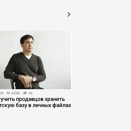
ЖИ
4390
34
ЖУРНАЛ
3947
22
тучить продавцов хранить
Почему человекоцен
тскую базу в личных файлах
работает в бизнесе