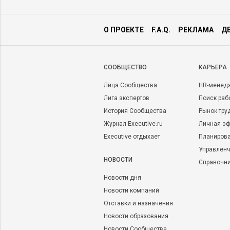
О ПРОЕКТЕ
F.A.Q.
РЕКЛАМА
Д
CООБЩЕСТВО
КАРЬЕРА
Лица Сообщества
HR-менед
Лига экспертов
Поиск раб
История Сообщества
Рынок тру
Журнал Executive.ru
Личная эф
Executive отдыхает
Планирова
Управленч
НОВОСТИ
Справочн
Новости дня
Новости компаний
Отставки и назначения
Новости образования
Новости Сообщества