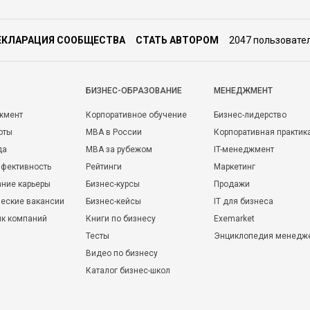
ЕКЛАРАЦИЯ СООБЩЕСТВА
СТАТЬ АВТОРОМ
2047 пользовате
БИЗНЕС-ОБРАЗОВАНИЕ
МЕНЕДЖМЕНТ
жмент
Корпоративное обучение
Бизнес-лидерство
оты
MBA в России
Корпоративная практик
да
MBA за рубежом
IT-менеджмент
фективность
Рейтинги
Маркетинг
ние карьеры
Бизнес-курсы
Продажи
еские вакансии
Бизнес-кейсы
IT для бизнеса
ик компаний
Книги по бизнесу
Exemarket
Тесты
Энциклопедия менедж
Видео по бизнесу
Каталог бизнес-школ