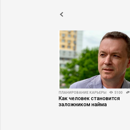
С-ШКОЛ
3001
0
ПЛАНИРОВАНИЕ КАРЬЕРЫ
5100
сказали, как
Как человек становится
рынок
заложником найма
го обучения в 2026
и образования