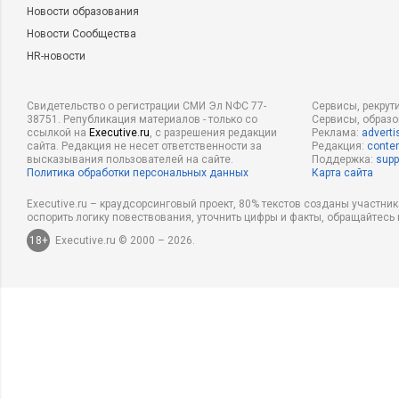
Новости образования
Новости Сообщества
HR-новости
Свидетельство о регистрации СМИ Эл NФС 77-
Сервисы, рекрут
38751. Републикация материалов - только со
Сервисы, образ
ссылкой на
Executive.ru
, с разрешения редакции
Реклама:
adverti
сайта. Редакция не несет ответственности за
Редакция:
conten
высказывания пользователей на сайте.
Поддержка:
supp
Политика обработки персональных данных
Карта сайта
Executive.ru – краудсорсинговый проект, 80% текстов созданы участни
оспорить логику повествования, уточнить цифры и факты, обращайтесь 
18+
Executive.ru © 2000 – 2026.