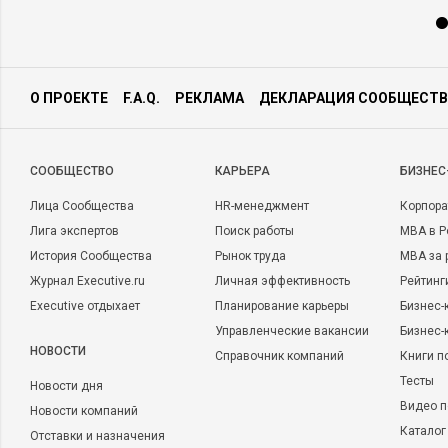
О ПРОЕКТЕ
F.A.Q.
РЕКЛАМА
ДЕКЛАРАЦИЯ СООБЩЕСТВ
CООБЩЕСТВО
КАРЬЕРА
БИЗНЕС
Лица Сообщества
HR-менеджмент
Корпора
Лига экспертов
Поиск работы
MBA в Р
История Сообщества
Рынок труда
MBA за 
Журнал Executive.ru
Личная эффективность
Рейтинг
Executive отдыхает
Планирование карьеры
Бизнес-
Управленческие вакансии
Бизнес-
НОВОСТИ
Справочник компаний
Книги п
Тесты
Новости дня
Видео п
Новости компаний
Каталог
Отставки и назначения