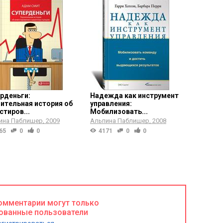
рденьги:
Надежда как инструмент
ительная история об
управления:
стиров...
Мобилизовать...
ина Паблишер
2009
Альпина Паблишер
2008
65
0
0
4171
0
0
омментарии могут только
ованные пользователи