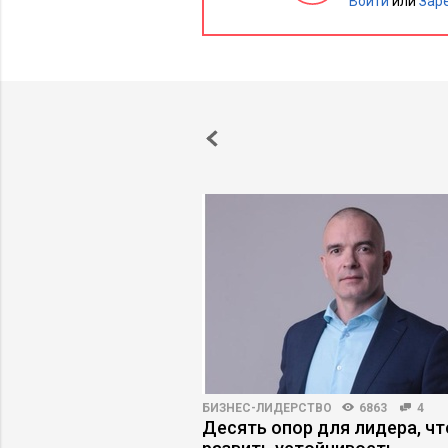
Войти
или
Зар
4910
23
БИЗНЕС-ЛИДЕРСТВО
6863
4
льности: как
Десять опор для лидера, ч