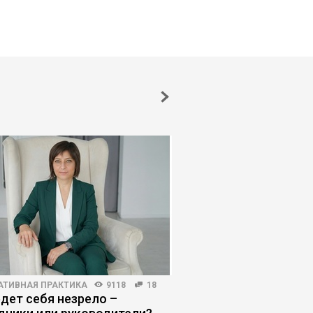
АТИВНАЯ ПРАКТИКА
9118
18
ЛИЧНЫЕ ФИНАНСЫ
4011
едет себя незрело –
Тратить чтобы жить