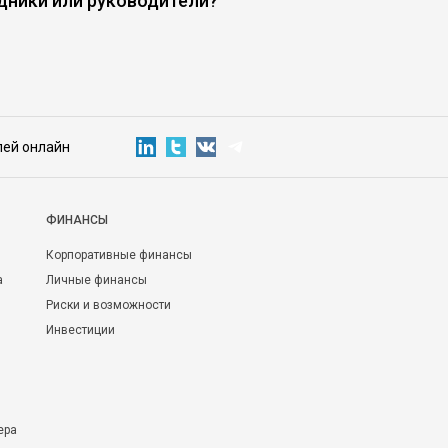
дники или руководители?
против культа нако
лей онлайн
ФИНАНСЫ
Корпоративные финансы
а
Личные финансы
Риски и возможности
Инвестиции
ера