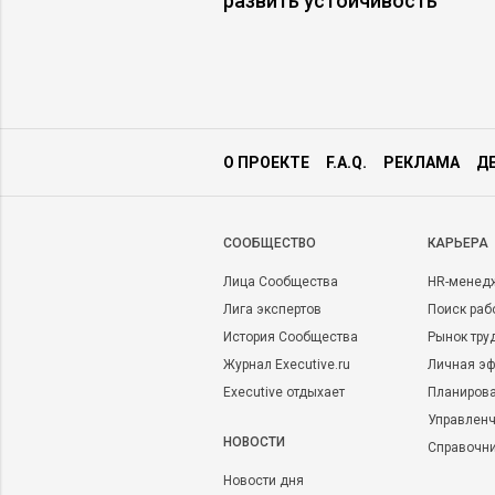
юдьми осмысленно
развить устойчивость
О ПРОЕКТЕ
F.A.Q.
РЕКЛАМА
Д
CООБЩЕСТВО
КАРЬЕРА
Лица Сообщества
HR-менед
Лига экспертов
Поиск раб
История Сообщества
Рынок тру
Журнал Executive.ru
Личная эф
Executive отдыхает
Планирова
Управленч
НОВОСТИ
Справочн
Новости дня