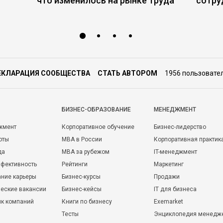
что изменилось на рынке труда
сотру
ЕКЛАРАЦИЯ СООБЩЕСТВА
СТАТЬ АВТОРОМ
1956 пользовате
БИЗНЕС-ОБРАЗОВАНИЕ
МЕНЕДЖМЕНТ
жмент
Корпоративное обучение
Бизнес-лидерство
оты
MBA в России
Корпоративная практик
да
MBA за рубежом
IT-менеджмент
фективность
Рейтинги
Маркетинг
ние карьеры
Бизнес-курсы
Продажи
еские вакансии
Бизнес-кейсы
IT для бизнеса
ик компаний
Книги по бизнесу
Exemarket
Тесты
Энциклопедия менедж