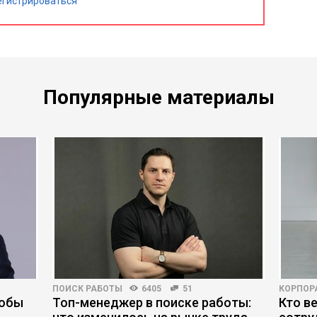
егистрироваться
Популярные материалы
ПОИСК РАБОТЫ
6405
51
КОРПОР
тобы
Топ-менеджер в поиске работы:
Кто в