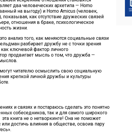
вляет два человеческих архетипа — Homo
ванный на выгоду) и Homo Amicus (человек,
 показывая, как отсутствие дружеских связей
рьере, отношения в браке, психологическое
ность жизни.
 это анализ того, как меняются социальные связи
льдман разбирает дружбу не с точки зрения
а как ключевой фактор личного
тор продвигает мысль о том, что дружба —
мыслов.
могут читателю осмыслить свою социальную
ения крепкой личной дружбы и культуры
оте.
ениях и связях и постараюсь сделать это понятно
енных собеседников, так и для самого широкого
— эта книга не о нетворкинге! Она не поможет
с или достичь влияния в обществе, освоив пару
есь».