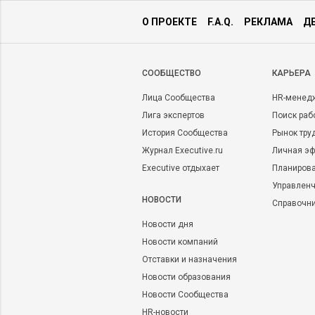
О ПРОЕКТЕ
F.A.Q.
РЕКЛАМА
Д
CООБЩЕСТВО
КАРЬЕРА
Лица Сообщества
HR-менед
Лига экспертов
Поиск раб
История Сообщества
Рынок тру
Журнал Executive.ru
Личная эф
Executive отдыхает
Планирова
Управленч
НОВОСТИ
Справочн
Новости дня
Новости компаний
Отставки и назначения
Новости образования
Новости Сообщества
HR-новости