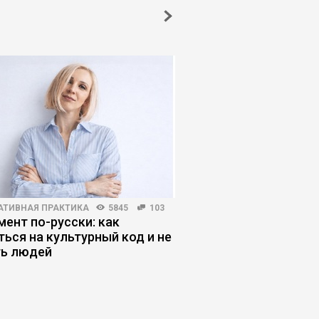
АТИВНАЯ ПРАКТИКА
5845
103
HR-МЕНЕДЖМЕНТ
4910
мент по-русски: как
Теория деятельности
ться на культурный код и не
управлять людьми 
ь людей