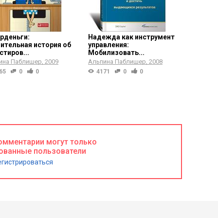
рденьги:
Надежда как инструмент
ительная история об
управления:
стиров...
Мобилизовать...
ина Паблишер
2009
Альпина Паблишер
2008
65
0
0
4171
0
0
омментарии могут только
ованные пользователи
егистрироваться