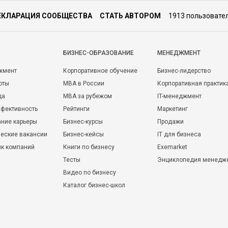
ЕКЛАРАЦИЯ СООБЩЕСТВА
СТАТЬ АВТОРОМ
1913 пользовате
БИЗНЕС-ОБРАЗОВАНИЕ
МЕНЕДЖМЕНТ
жмент
Корпоративное обучение
Бизнес-лидерство
оты
MBA в России
Корпоративная практик
да
MBA за рубежом
IT-менеджмент
фективность
Рейтинги
Маркетинг
ние карьеры
Бизнес-курсы
Продажи
еские вакансии
Бизнес-кейсы
IT для бизнеса
ик компаний
Книги по бизнесу
Exemarket
Тесты
Энциклопедия менедж
Видео по бизнесу
Каталог бизнес-школ