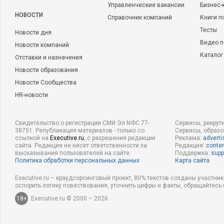
Управленческие вакансии
Бизнес-
НОВОСТИ
Справочник компаний
Книги п
Тесты
Новости дня
Видео п
Новости компаний
Каталог
Отставки и назначения
Новости образования
Новости Сообщества
HR-новости
Свидетельство о регистрации СМИ Эл NФС 77-
Сервисы, рекрут
38751. Републикация материалов - только со
Сервисы, образ
ссылкой на
Executive.ru
, с разрешения редакции
Реклама:
adverti
сайта. Редакция не несет ответственности за
Редакция:
conten
высказывания пользователей на сайте.
Поддержка:
supp
Политика обработки персональных данных
Карта сайта
Executive.ru – краудсорсинговый проект, 80% текстов созданы участни
оспорить логику повествования, уточнить цифры и факты, обращайтесь 
18+
Executive.ru © 2000 – 2026.