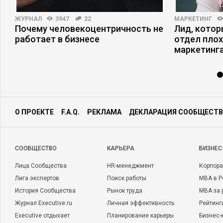
ЖУРНАЛ
3947
22
МАРКЕТИНГ
Почему человекоцентричность не
Лид, котор
работает в бизнесе
отдел плох
маркетинга
О ПРОЕКТЕ
F.A.Q.
РЕКЛАМА
ДЕКЛАРАЦИЯ СООБЩЕСТВ
CООБЩЕСТВО
КАРЬЕРА
БИЗНЕС
Лица Сообщества
HR-менеджмент
Корпора
Лига экспертов
Поиск работы
MBA в Р
История Сообщества
Рынок труда
MBA за 
Журнал Executive.ru
Личная эффективность
Рейтинг
Executive отдыхает
Планирование карьеры
Бизнес-