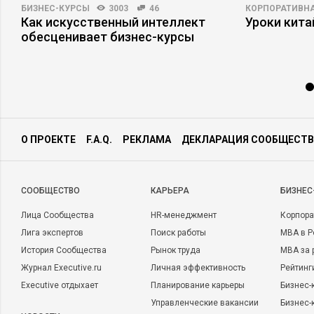
БИЗНЕС-КУРСЫ
3003
46
КОРПОРАТИВНА
в
Как искусственный интеллект
Уроки кит
обесценивает бизнес-курсы
О ПРОЕКТЕ
F.A.Q.
РЕКЛАМА
ДЕКЛАРАЦИЯ СООБЩЕСТВ
CООБЩЕСТВО
КАРЬЕРА
БИЗНЕС
Лица Сообщества
HR-менеджмент
Корпора
Лига экспертов
Поиск работы
MBA в Р
История Сообщества
Рынок труда
MBA за 
Журнал Executive.ru
Личная эффективность
Рейтинг
Executive отдыхает
Планирование карьеры
Бизнес-
Управленческие вакансии
Бизнес-