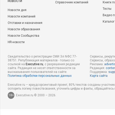
НОВОСТИ
Справочник компаний
Книги п
Тесты
Новости дня
Видео п
Новости компаний
Каталог
Отставки и назначения
Новости образования
Новости Сообщества
HR-новости
Свидетельство о регистрации СМИ Эл NФС 77-
Сервисы, рекрут
38751. Републикация материалов - только со
Сервисы, образ
ссылкой на
Executive.ru
, с разрешения редакции
Реклама:
adverti
сайта. Редакция не несет ответственности за
Редакция:
conten
высказывания пользователей на сайте.
Поддержка:
supp
Политика обработки персональных данных
Карта сайта
Executive.ru – краудсорсинговый проект, 80% текстов созданы участни
оспорить логику повествования, уточнить цифры и факты, обращайтесь 
18+
Executive.ru © 2000 – 2026.