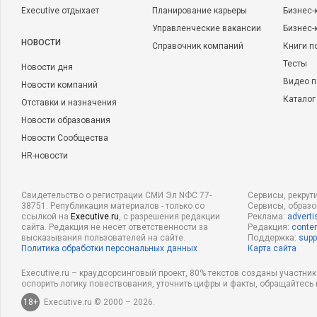
Executive отдыхает
Планирование карьеры
Бизнес-
Управленческие вакансии
Бизнес-
НОВОСТИ
Справочник компаний
Книги п
Тесты
Новости дня
Видео п
Новости компаний
Каталог
Отставки и назначения
Новости образования
Новости Сообщества
HR-новости
Свидетельство о регистрации СМИ Эл NФС 77-
Сервисы, рекрут
38751. Републикация материалов - только со
Сервисы, образ
ссылкой на
Executive.ru
, с разрешения редакции
Реклама:
adverti
сайта. Редакция не несет ответственности за
Редакция:
conten
высказывания пользователей на сайте.
Поддержка:
supp
Политика обработки персональных данных
Карта сайта
Executive.ru – краудсорсинговый проект, 80% текстов созданы участни
оспорить логику повествования, уточнить цифры и факты, обращайтесь 
18+
Executive.ru © 2000 – 2026.