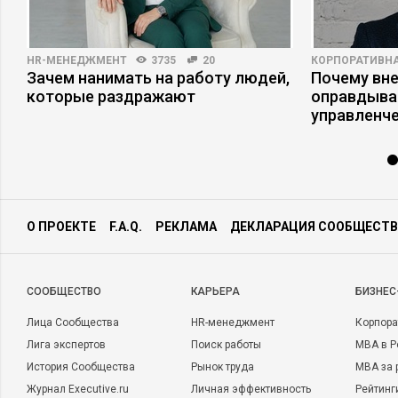
HR-МЕНЕДЖМЕНТ
3735
20
КОРПОРАТИВНА
Зачем нанимать на работу людей,
Почему вне
с
которые раздражают
оправдыва
управленч
О ПРОЕКТЕ
F.A.Q.
РЕКЛАМА
ДЕКЛАРАЦИЯ СООБЩЕСТВ
CООБЩЕСТВО
КАРЬЕРА
БИЗНЕС
Лица Сообщества
HR-менеджмент
Корпора
Лига экспертов
Поиск работы
MBA в Р
История Сообщества
Рынок труда
MBA за 
Журнал Executive.ru
Личная эффективность
Рейтинг