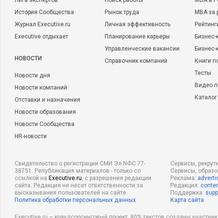
Лига экспертов
Поиск работы
MBA в Р
История Сообщества
Рынок труда
MBA за 
Журнал Executive.ru
Личная эффективность
Рейтинг
Executive отдыхает
Планирование карьеры
Бизнес-
Управленческие вакансии
Бизнес-
НОВОСТИ
Справочник компаний
Книги п
Тесты
Новости дня
Видео п
Новости компаний
Каталог
Отставки и назначения
Новости образования
Новости Сообщества
HR-новости
Свидетельство о регистрации СМИ Эл NФС 77-
Сервисы, рекрут
38751. Републикация материалов - только со
Сервисы, образ
ссылкой на
Executive.ru
, с разрешения редакции
Реклама:
adverti
сайта. Редакция не несет ответственности за
Редакция:
conten
высказывания пользователей на сайте.
Поддержка:
supp
Политика обработки персональных данных
Карта сайта
Executive.ru – краудсорсинговый проект, 80% текстов созданы участни