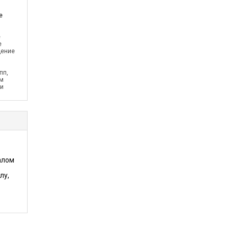
е
е
е
дение
пп,
ем
ии
алом
лу,