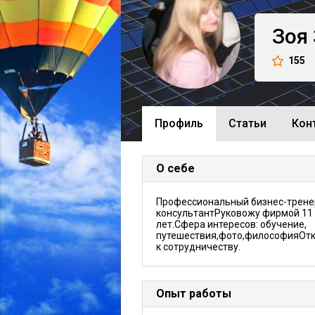
Зоя
155
Профиль
Cтатьи
Кон
О себе
Профессиональный бизнес-трене
консультантРуковожу фирмой 11
лет.Сфера интересов: обучение,
путешествия,фото,философияОт
к сотрудничеству.
Опыт работы