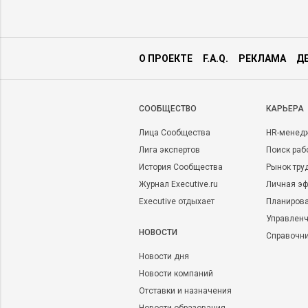
О ПРОЕКТЕ
F.A.Q.
РЕКЛАМА
Д
CООБЩЕСТВО
КАРЬЕРА
Лица Сообщества
HR-менед
Лига экспертов
Поиск раб
История Сообщества
Рынок тру
Журнал Executive.ru
Личная эф
Executive отдыхает
Планирова
Управленч
НОВОСТИ
Справочн
Новости дня
Новости компаний
Отставки и назначения