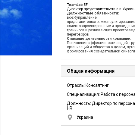
TeamLab 5F
Директор представительств а в Украин
Должностные обязанности:
все:-)управление
представительстовмконсультировани
клиентовпроектирование и проведени
тренингов и развивающих проектовве
переговоров
Описание деятельности компании:
Повышение эффективности людей, гру
организаций и общества в целом, пут
формирования созидательной синерг
Общая информация
Отрасль: Консалтинг
Специализация: Работа с персон
Должность:
Директор по персона
HR
Украина