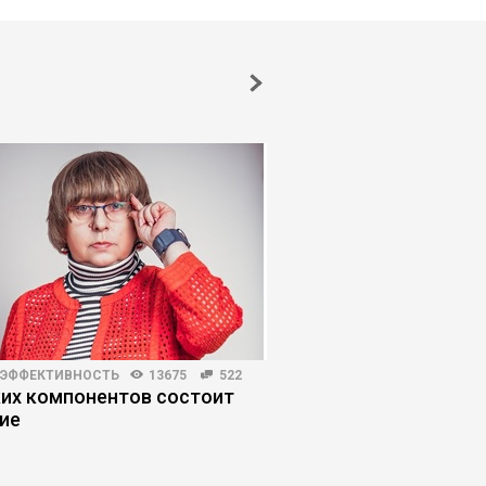
 ЭФФЕКТИВНОСТЬ
13675
522
КОРПОРАТИВНАЯ ПРАКТИКА
ких компонентов состоит
Как построить бизне
ие
работает сам