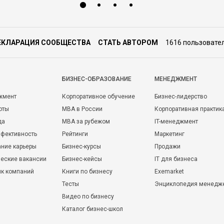
ЕКЛАРАЦИЯ СООБЩЕСТВА
СТАТЬ АВТОРОМ
1616 пользовате
БИЗНЕС-ОБРАЗОВАНИЕ
МЕНЕДЖМЕНТ
жмент
Корпоративное обучение
Бизнес-лидерство
оты
MBA в России
Корпоративная практик
да
MBA за рубежом
IT-менеджмент
фективность
Рейтинги
Маркетинг
ние карьеры
Бизнес-курсы
Продажи
еские вакансии
Бизнес-кейсы
IT для бизнеса
ик компаний
Книги по бизнесу
Exemarket
Тесты
Энциклопедия менедж
Видео по бизнесу
Каталог бизнес-школ