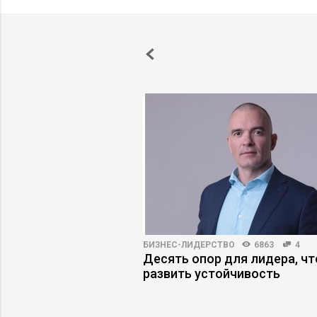
ПРАКТИКА
10434
36
БИЗНЕС-ЛИДЕРСТВО
6863
4
ФОТ на 40%, изменив
Десять опор для лидера, ч
ю модель бизнеса
развить устойчивость