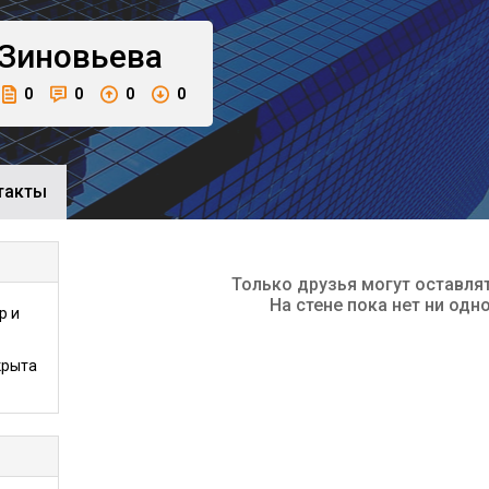
Зиновьева
0
0
0
0
такты
Только друзья могут оставля
На стене пока нет ни одн
р и
крыта