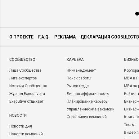
О ПРОЕКТЕ
F.A.Q.
РЕКЛАМА
ДЕКЛАРАЦИЯ СООБЩЕСТВ
CООБЩЕСТВО
КАРЬЕРА
БИЗНЕС
Лица Сообщества
HR-менеджмент
Корпора
Лига экспертов
Поиск работы
MBA в Р
История Сообщества
Рынок труда
MBA за 
Журнал Executive.ru
Личная эффективность
Рейтинг
Executive отдыхает
Планирование карьеры
Бизнес-
Управленческие вакансии
Бизнес-
НОВОСТИ
Справочник компаний
Книги п
Тесты
Новости дня
Видео п
Новости компаний