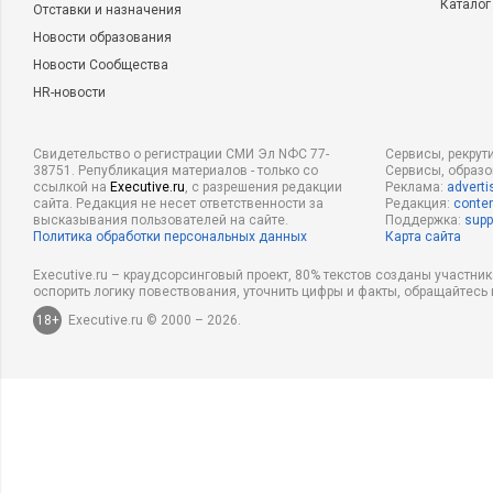
Каталог
Отставки и назначения
Новости образования
Новости Сообщества
HR-новости
Свидетельство о регистрации СМИ Эл NФС 77-
Сервисы, рекрут
38751. Републикация материалов - только со
Сервисы, образ
ссылкой на
Executive.ru
, с разрешения редакции
Реклама:
adverti
сайта. Редакция не несет ответственности за
Редакция:
conten
высказывания пользователей на сайте.
Поддержка:
supp
Политика обработки персональных данных
Карта сайта
Executive.ru – краудсорсинговый проект, 80% текстов созданы участни
оспорить логику повествования, уточнить цифры и факты, обращайтесь 
18+
Executive.ru © 2000 – 2026.