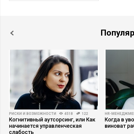
Популя
РИСКИ И ВОЗМОЖНОСТИ
4518
122
HR-МЕНЕДЖМЕ
в
Когнитивный аутсорсинг, или Как
Когда в ув
начинается управленческая
виноват р
слабость