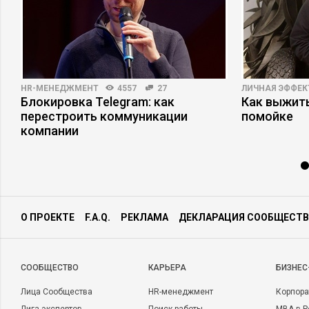
HR-МЕНЕДЖМЕНТ
4557
27
ЛИЧНАЯ ЭФФЕ
Блокировка Telegram: как
Как выжит
перестроить коммуникации
помойке
компании
О ПРОЕКТЕ
F.A.Q.
РЕКЛАМА
ДЕКЛАРАЦИЯ СООБЩЕСТВ
CООБЩЕСТВО
КАРЬЕРА
БИЗНЕС
Лица Сообщества
HR-менеджмент
Корпора