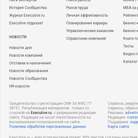
Лига экспертов
Поиск работы
MBA в Р
История Сообщества
Рынок труда
MBA за 
Журнал Executive.ru
Личная эффективность
Рейтинг
Executive отдыхает
Планирование карьеры
Бизнес-
Управленческие вакансии
Бизнес-
НОВОСТИ
Справочник компаний
Книги п
Тесты
Новости дня
Видео п
Новости компаний
Каталог
Отставки и назначения
Новости образования
Новости Сообщества
HR-новости
Свидетельство о регистрации СМИ Эл NФС 77-
Сервисы, рекрут
38751. Републикация материалов - только со
Сервисы, образ
ссылкой на
Executive.ru
, с разрешения редакции
Реклама:
adverti
сайта. Редакция не несет ответственности за
Редакция:
conten
высказывания пользователей на сайте.
Поддержка:
supp
Политика обработки персональных данных
Карта сайта
Executive.ru – краудсорсинговый проект, 80% текстов созданы участни