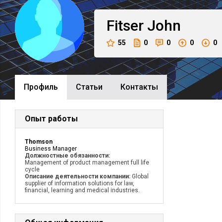
Fitser
John
55
0
0
0
0
Профиль
Cтатьи
Контакты
Опыт работы
Thomson
Business Manager
Должностные обязанности:
Management of product management full life
cycle
Описание деятельности компании:
Global
supplier of information solutions for law,
financial, learning and medical industries.