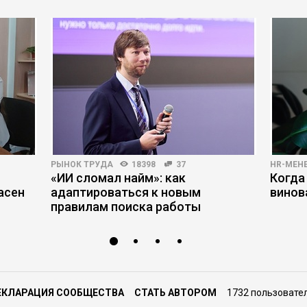
РЫНОК ТРУДА
18398
37
HR-МЕН
«ИИ сломал найм»: как
Когда
асен
адаптироваться к новым
винов
правилам поиска работы
ЕКЛАРАЦИЯ СООБЩЕСТВА
СТАТЬ АВТОРОМ
1732 пользовате