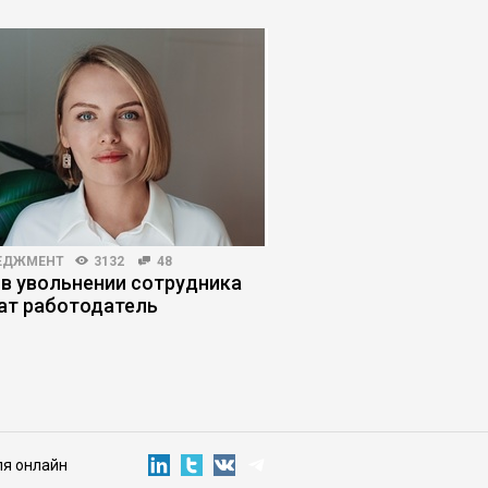
ЕДЖМЕНТ
3132
48
КОРПОРАТИВНАЯ ПРАКТИКА
 в увольнении сотрудника
Как руководителю н
ат работодатель
стратегическое пла
ля онлайн