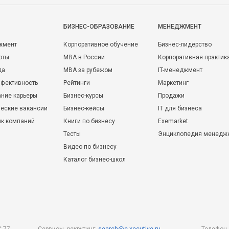
БИЗНЕС-ОБРАЗОВАНИЕ
МЕНЕДЖМЕНТ
жмент
Корпоративное обучение
Бизнес-лидерство
оты
MBA в России
Корпоративная практик
да
MBA за рубежом
IT-менеджмент
фективность
Рейтинги
Маркетинг
ние карьеры
Бизнес-курсы
Продажи
еские вакансии
Бизнес-кейсы
IT для бизнеса
ик компаний
Книги по бизнесу
Exemarket
Тесты
Энциклопедия менедж
Видео по бизнесу
Каталог бизнес-школ