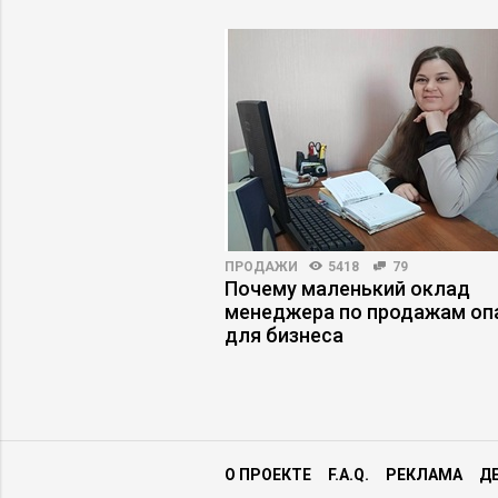
ПРАКТИКА
10434
36
ПРОДАЖИ
5418
79
ФОТ на 40%, изменив
Почему маленький оклад
ю модель бизнеса
менеджера по продажам оп
для бизнеса
О ПРОЕКТЕ
F.A.Q.
РЕКЛАМА
Д