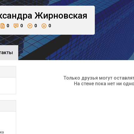
ксандра
Жирновская
0
0
0
0
такты
Только друзья могут оставля
На стене пока нет ни одн
тка