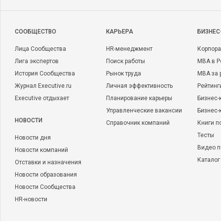
CООБЩЕСТВО
КАРЬЕРА
БИЗНЕС
Лица Сообщества
HR-менеджмент
Корпора
Лига экспертов
Поиск работы
MBA в Р
История Сообщества
Рынок труда
MBA за 
Журнал Executive.ru
Личная эффективность
Рейтинг
Executive отдыхает
Планирование карьеры
Бизнес-
Управленческие вакансии
Бизнес-
НОВОСТИ
Справочник компаний
Книги п
Тесты
Новости дня
Видео п
Новости компаний
Каталог
Отставки и назначения
Новости образования
Новости Сообщества
HR-новости