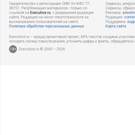
Свидетельство о регистрации СМИ Эл NФС 77-
Сервисы, рекрут
38751. Републикация материалов - только со
Сервисы, образ
ссылкой на
Executive.ru
, с разрешения редакции
Реклама:
adverti
сайта. Редакция не несет ответственности за
Редакция:
conten
высказывания пользователей на сайте.
Поддержка:
supp
Политика обработки персональных данных
Карта сайта
Executive.ru – краудсорсинговый проект, 80% текстов созданы участни
оспорить логику повествования, уточнить цифры и факты, обращайтесь 
18+
Executive.ru © 2000 – 2026.