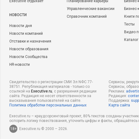
Executive отдыхает
Планирование карьеры
Бизнес-
Управленческие вакансии
Бизнес-
НОВОСТИ
Справочник компаний
Книги п
Тесты
Новости дня
Видео п
Новости компаний
Каталог
Отставки и назначения
Новости образования
Новости Сообщества
HR-новости
Свидетельство о регистрации СМИ Эл NФС 77-
Сервисы, рекрут
38751. Републикация материалов - только со
Сервисы, образ
ссылкой на
Executive.ru
, с разрешения редакции
Реклама:
adverti
сайта. Редакция не несет ответственности за
Редакция:
conten
высказывания пользователей на сайте.
Поддержка:
supp
Политика обработки персональных данных
Карта сайта
Executive.ru – краудсорсинговый проект, 80% текстов созданы участни
оспорить логику повествования, уточнить цифры и факты, обращайтесь 
18+
Executive.ru © 2000 – 2026.