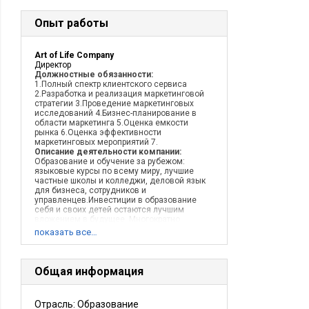
Опыт работы
Art of Life Company
Директор
Должностные обязанности:
1.Полный спектр клиентского сервиса
2.Разработка и реализация маркетинговой
стратегии 3.Проведение маркетинговых
исследований 4.Бизнес-планирование в
области маркетинга 5.Оценка емкости
рынка 6.Оценка эффективности
маркетинговых мероприятий 7.
Описание деятельности компании:
Образование и обучение за рубежом:
языковые курсы по всему миру, лучшие
частные школы и колледжи, деловой язык
для бизнеса, сотрудников и
управленцев.Инвестиции в образование
себя и своих детей остаются лучшим
вложением в будущее. Многократно
повторен
показать все…
Общая информация
Отрасль: Образование