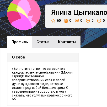
Янина
Цыгикал
60
0
0
0
0
Профиль
Cтатьи
Контакты
О себе
«Воплотите то, во что вы верите в
каждом аспекте своей жизни» (Мэрил
стрип)В постоянном
совершенствовании себя и своей
души нуждаются люди, которые
ставят пред собой большие цели. С
уверенностью и гордостью я могу
сказать, что услугами краткосрочного
об