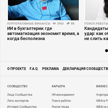
КОРПОРАТИВНЫЕ ФИНАНСЫ
3963
88
ПОИСК РАБОТ
ИИ в бухгалтерии: где
Кандидаты
автоматизация экономит время, а
удар: как 
когда бесполезна
не слить к
О ПРОЕКТЕ
F.A.Q.
РЕКЛАМА
ДЕКЛАРАЦИЯ СООБЩЕСТВ
CООБЩЕСТВО
КАРЬЕРА
БИЗНЕС
Лица Сообщества
HR-менеджмент
Корпора
Лига экспертов
Поиск работы
MBA в Р
История Сообщества
Рынок труда
MBA за 