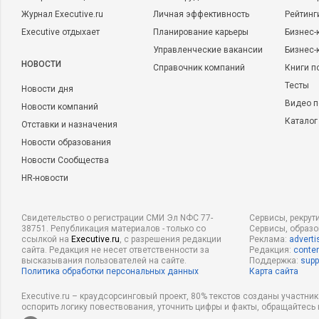
Журнал Executive.ru
Личная эффективность
Рейтинг
Executive отдыхает
Планирование карьеры
Бизнес-
Управленческие вакансии
Бизнес-
НОВОСТИ
Справочник компаний
Книги п
Тесты
Новости дня
Видео п
Новости компаний
Каталог
Отставки и назначения
Новости образования
Новости Сообщества
HR-новости
Свидетельство о регистрации СМИ Эл NФС 77-
Сервисы, рекрут
38751. Републикация материалов - только со
Сервисы, образ
ссылкой на
Executive.ru
, с разрешения редакции
Реклама:
adverti
сайта. Редакция не несет ответственности за
Редакция:
conten
высказывания пользователей на сайте.
Поддержка:
supp
Политика обработки персональных данных
Карта сайта
Executive.ru – краудсорсинговый проект, 80% текстов созданы участни
оспорить логику повествования, уточнить цифры и факты, обращайтесь 