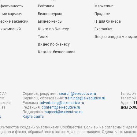
фективность
Рейтинги
Маркетинг
ние карьеры
Бизнес-курсы
Продажи
еские вакансии
Бизнес-кейсы
IT для бизнеса
ик компаний
Книги по бизнесу
Exemarket
Тесты
Энциклопедия менедж
Видео по бизнесу
Каталог бизнес-школ
 77-
Сервисы, рекрутинг:
search@e-xecutive.ru
Телефон 
 со
Сервисы, образование:
trainings@e-xecutive.ru
Телефон 
дакции
Реклама:
advertising@e-xecutive.ru
Адрес:
1
 за
Редакция:
content@e-xecutive.ru
дом 2-38,
Поддержка:
support@e-xecutive.ru
х
Карта сайта
 80% текстов созданы участниками Сообщества. Если вы не согласны с идеям
 цифры и факты, обращайтесь к авторам, а не в редакцию. Сделать это можн