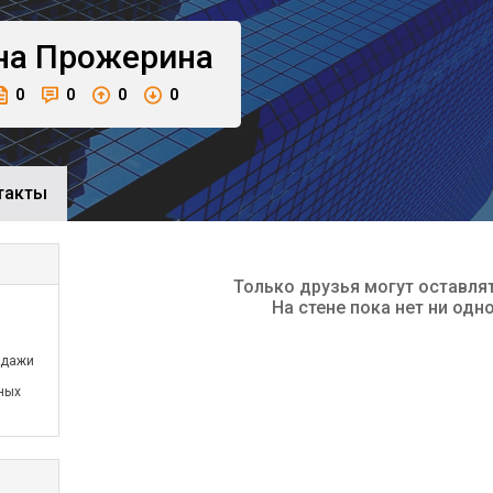
на
Прожерина
0
0
0
0
такты
Только друзья могут оставля
На стене пока нет ни одн
одажи
ных