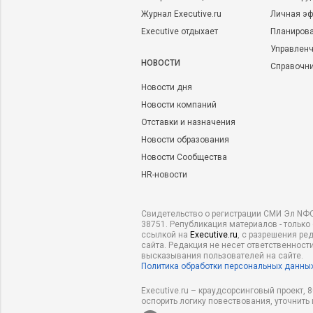
Журнал Executive.ru
Личная эф
Executive отдыхает
Планирова
Управленч
НОВОСТИ
Справочн
Новости дня
Новости компаний
Отставки и назначения
Новости образования
Новости Сообщества
HR-новости
Свидетельство о регистрации СМИ Эл NФС
38751. Републикация материалов - только
ссылкой на
Executive.ru
, с разрешения ре
сайта. Редакция не несет ответственности
высказывания пользователей на сайте.
Политика обработки персональных данны
Executive.ru – краудсорсинговый проект,
оспорить логику повествования, уточнить