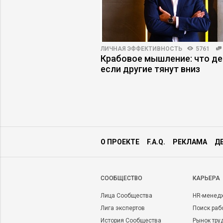
ВО
3512
74
ЛИЧНАЯ ЭФФЕКТИВНОСТЬ
5761
емиурги: как сменить
Крабовое мышление: что де
ения без ущерба
если другие тянут вниз
О ПРОЕКТЕ
F.A.Q.
РЕКЛАМА
Д
CООБЩЕСТВО
КАРЬЕРА
Лица Сообщества
HR-менед
Лига экспертов
Поиск раб
История Сообщества
Рынок тру