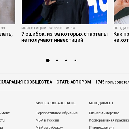
33
ИНВЕСТИЦИИ
3250
14
ПРОДА
лать,
7 ошибок, из-за которых стартапы
Как п
не получают инвестиций
не хо
ЕКЛАРАЦИЯ СООБЩЕСТВА
СТАТЬ АВТОРОМ
1745 пользовате
БИЗНЕС-ОБРАЗОВАНИЕ
МЕНЕДЖМЕНТ
жмент
Корпоративное обучение
Бизнес-лидерство
оты
MBA в России
Корпоративная практик
да
MBA за рубежом
IT-менеджмент