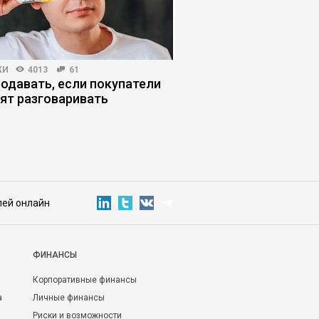
ЖИ
4013
61
HR-МЕНЕДЖМЕНТ
5655
родавать, если покупатели
ИИ в рекрутинге: где
тят разговаривать
заканчивается эффе
начинаются риски
лей онлайн
ФИНАНСЫ
Корпоративные финансы
а
Личные финансы
Риски и возможности