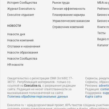
История Сообщества
Рынок труда
MBA за 
Журнал Executive.ru
Личная эффективность
Рейтинг
Executive отдыхает
Планирование карьеры
Бизнес-
Управленческие вакансии
Бизнес-
НОВОСТИ
Справочник компаний
Книги п
Тесты
Новости дня
Видео п
Новости компаний
Каталог
Отставки и назначения
Новости образования
Новости Сообщества
HR-новости
Свидетельство о регистрации СМИ Эл NФС 77-
Сервисы, рекрут
38751. Републикация материалов - только со
Сервисы, образ
ссылкой на
Executive.ru
, с разрешения редакции
Реклама:
adverti
сайта. Редакция не несет ответственности за
Редакция:
conten
высказывания пользователей на сайте.
Поддержка:
supp
Политика обработки персональных данных
Карта сайта
Executive.ru – краудсорсинговый проект, 80% текстов созданы участни
оспорить логику повествования, уточнить цифры и факты, обращайтесь 