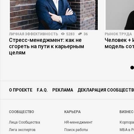
ЛИЧНАЯ ЭФФЕКТИВНОСТЬ
5283
36
РЫНОК ТРУДА
Стресс-менеджмент: как не
Человек + 
сгореть на пути к карьерным
модель со
целям
О ПРОЕКТЕ
F.A.Q.
РЕКЛАМА
ДЕКЛАРАЦИЯ СООБЩЕСТВ
CООБЩЕСТВО
КАРЬЕРА
БИЗНЕС
Лица Сообщества
HR-менеджмент
Корпора
Лига экспертов
Поиск работы
MBA в Р