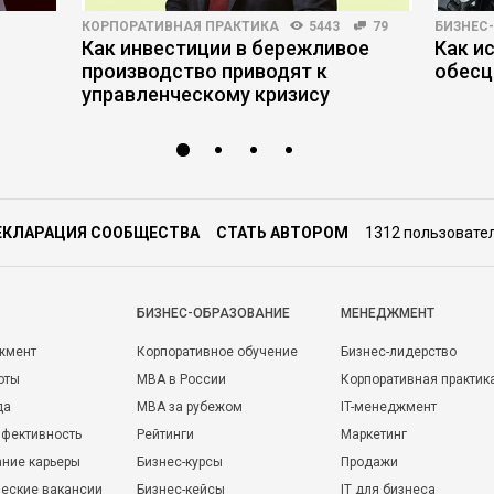
КОРПОРАТИВНАЯ ПРАКТИКА
5443
79
БИЗНЕС
Как инвестиции в бережливое
Как и
производство приводят к
обесц
управленческому кризису
ЕКЛАРАЦИЯ СООБЩЕСТВА
СТАТЬ АВТОРОМ
1312 пользовате
БИЗНЕС-ОБРАЗОВАНИЕ
МЕНЕДЖМЕНТ
жмент
Корпоративное обучение
Бизнес-лидерство
оты
MBA в России
Корпоративная практик
да
MBA за рубежом
IT-менеджмент
фективность
Рейтинги
Маркетинг
ние карьеры
Бизнес-курсы
Продажи
еские вакансии
Бизнес-кейсы
IT для бизнеса