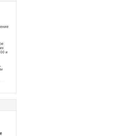
нение
ое
их
000 и
,
бы
яет
рия
е