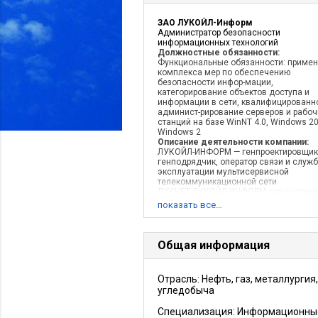
ЗАО ЛУКОЙЛ-Информ
Администратор безопасности
информационных технологий
Должностные обязанности:
Функциональные обязанности: приме
комплекса мер по обеспечению
безопасности инфор-мации,
категорирование объектов доступа и
информации в сети, квалифицированн
админист-рирование серверов и рабоч
станций на базе WinNT 4.0, Windows 2
Windows 2
Описание деятельности компании:
ЛУКОЙЛ-ИНФОРМ — генпроектировщик
генподрядчик, оператор связи и служ
эксплуатации мультисервисной
телекоммуникационной сети
ЛУКНЕТ.ЛУКОЙЛ-ИНФОРМ предоставл
все виды современных
показать все…
телекоммуникационных услуг.Террито
предоставления услуг включает
Общая информация
Отрасль: Нефть, газ, металлургия,
угледобыча
Специализация: Информационны