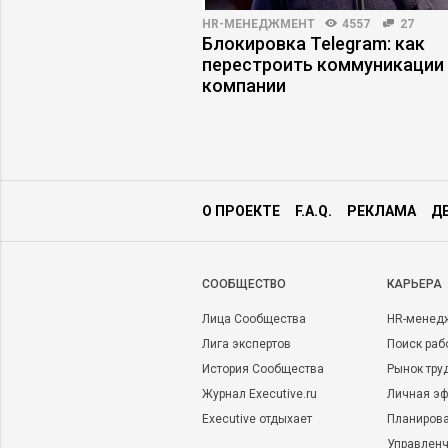
3990
24
HR-МЕНЕДЖМЕНТ
4557
27
 = новая базовая
Блокировка Telegram: как
удника
перестроить коммуникации
компании
О ПРОЕКТЕ
F.A.Q.
РЕКЛАМА
Д
CООБЩЕСТВО
КАРЬЕРА
Лица Сообщества
HR-менед
Лига экспертов
Поиск раб
История Сообщества
Рынок тру
Журнал Executive.ru
Личная эф
Executive отдыхает
Планирова
Управленч