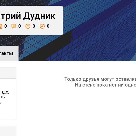
трий
Дудник
0
0
0
0
такты
Только друзья могут оставля
На стене пока нет ни одн
анде,
ать
,