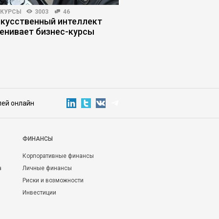
-КУРСЫ
3003
46
ПОИСК РАБОТЫ
20463
скусственный интеллект
Как работодатели с
енивает бизнес-курсы
опытных кандидато
лей онлайн
ФИНАНСЫ
Корпоративные финансы
а
Личные финансы
Риски и возможности
Инвестиции