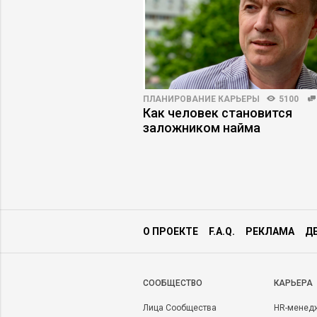
4910
23
ПЛАНИРОВАНИЕ КАРЬЕРЫ
5100
льности: как
Как человек становится
юдьми осмысленно
заложником найма
О ПРОЕКТЕ
F.A.Q.
РЕКЛАМА
Д
CООБЩЕСТВО
КАРЬЕРА
Лица Сообщества
HR-менед