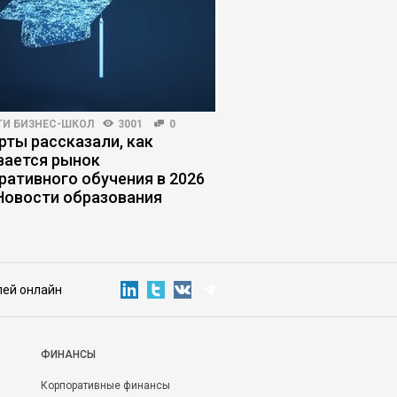
ГИ БИЗНЕС-ШКОЛ
3001
0
ЖУРНАЛ
3947
22
рты рассказали, как
Почему человекоцен
вается рынок
работает в бизнесе
ративного обучения в 2026
 Новости образования
лей онлайн
ФИНАНСЫ
Корпоративные финансы