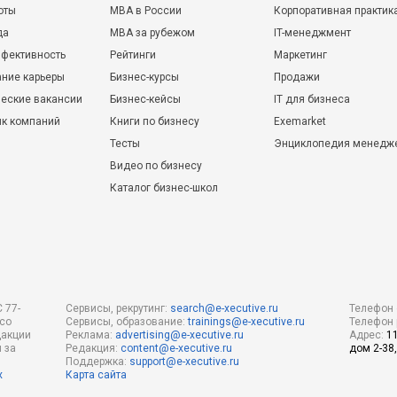
оты
MBA в России
Корпоративная практик
да
MBA за рубежом
IT-менеджмент
фективность
Рейтинги
Маркетинг
ние карьеры
Бизнес-курсы
Продажи
еские вакансии
Бизнес-кейсы
IT для бизнеса
ик компаний
Книги по бизнесу
Exemarket
Тесты
Энциклопедия менедж
Видео по бизнесу
Каталог бизнес-школ
 77-
Сервисы, рекрутинг:
search@e-xecutive.ru
Телефон 
 со
Сервисы, образование:
trainings@e-xecutive.ru
Телефон 
дакции
Реклама:
advertising@e-xecutive.ru
Адрес:
1
 за
Редакция:
content@e-xecutive.ru
дом 2-38,
Поддержка:
support@e-xecutive.ru
х
Карта сайта