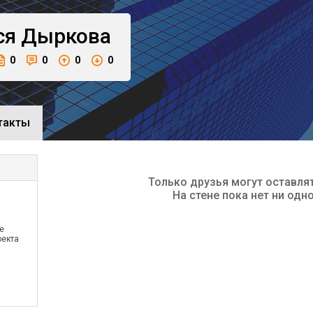
ся
Дыркова
0
0
0
0
такты
Только друзья могут оставля
На стене пока нет ни одн
е
оекта