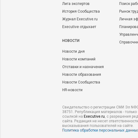
Лига экспертов
Поиск раб
История Сообщества
Рынок тру
Журнал Executive.ru
Личная эф
Executive отдыхает
Планирова
Управленч
НОВОСТИ
Справочн
Новости дня
Новости компаний
Отставки и назначения
Новости образования
Новости Сообщества
HR-новости
Свидетельство о регистрации СМИ Эл NФС
38751. Републикация материалов - только
ссылкой на
Executive.ru
, с разрешения ре
сайта. Редакция не несет ответственности
высказывания пользователей на сайте.
Политика обработки персональных данны