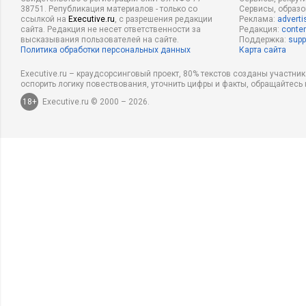
38751. Републикация материалов - только со
Сервисы, образ
ссылкой на
Executive.ru
, с разрешения редакции
Реклама:
adverti
сайта. Редакция не несет ответственности за
Редакция:
conten
высказывания пользователей на сайте.
Поддержка:
supp
Политика обработки персональных данных
Карта сайта
Executive.ru – краудсорсинговый проект, 80% текстов созданы участни
оспорить логику повествования, уточнить цифры и факты, обращайтесь 
18+
Executive.ru © 2000 – 2026.