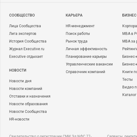
CООБЩЕСТВО
КАРЬЕРА
БИЗНЕС
Лица Сообщества
HR-менеджмент
Корпора
Лига экспертов
Поиск работы
MBA в Р
История Сообщества
Рынок труда
MBA за 
Журнал Executive.ru
Личная эффективность
Рейтинг
Executive отдыхает
Планирование карьеры
Бизнес-
Управленческие вакансии
Бизнес-
НОВОСТИ
Справочник компаний
Книги п
Тесты
Новости дня
Видео п
Новости компаний
Каталог
Отставки и назначения
Новости образования
Новости Сообщества
HR-новости
Свидетельство о регистрации СМИ Эл NФС 77-
Сервисы, рекрут