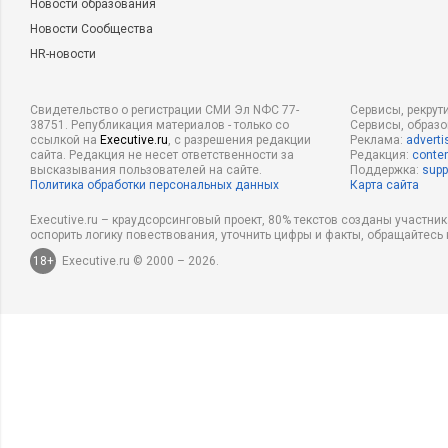
Новости образования
Новости Сообщества
HR-новости
Свидетельство о регистрации СМИ Эл NФС 77-
Сервисы, рекрут
38751. Републикация материалов - только со
Сервисы, образ
ссылкой на
Executive.ru
, с разрешения редакции
Реклама:
adverti
сайта. Редакция не несет ответственности за
Редакция:
conten
высказывания пользователей на сайте.
Поддержка:
supp
Политика обработки персональных данных
Карта сайта
Executive.ru – краудсорсинговый проект, 80% текстов созданы участни
оспорить логику повествования, уточнить цифры и факты, обращайтесь 
18+
Executive.ru © 2000 – 2026.