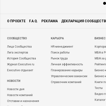
О ПРОЕКТЕ
F.A.Q.
РЕКЛАМА
ДЕКЛАРАЦИЯ СООБЩЕСТВ
CООБЩЕСТВО
КАРЬЕРА
БИЗНЕС
Лица Сообщества
HR-менеджмент
Корпора
Лига экспертов
Поиск работы
MBA в Р
История Сообщества
Рынок труда
MBA за 
Журнал Executive.ru
Личная эффективность
Рейтинг
Executive отдыхает
Планирование карьеры
Бизнес-
Управленческие вакансии
Бизнес-
НОВОСТИ
Справочник компаний
Книги п
Тесты
Новости дня
Видео п
Новости компаний
Каталог
Отставки и назначения