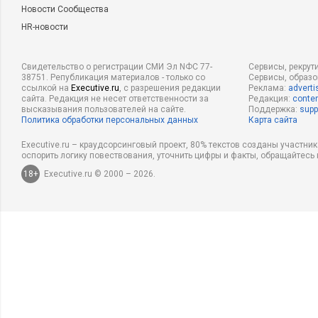
Новости Сообщества
HR-новости
Свидетельство о регистрации СМИ Эл NФС 77-
Сервисы, рекрут
38751. Републикация материалов - только со
Сервисы, образ
ссылкой на
Executive.ru
, с разрешения редакции
Реклама:
adverti
сайта. Редакция не несет ответственности за
Редакция:
conten
высказывания пользователей на сайте.
Поддержка:
supp
Политика обработки персональных данных
Карта сайта
Executive.ru – краудсорсинговый проект, 80% текстов созданы участни
оспорить логику повествования, уточнить цифры и факты, обращайтесь 
18+
Executive.ru © 2000 – 2026.