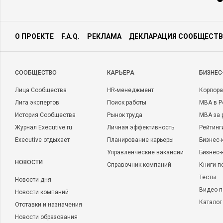
О ПРОЕКТЕ
F.A.Q.
РЕКЛАМА
ДЕКЛАРАЦИЯ СООБЩЕСТВ
CООБЩЕСТВО
КАРЬЕРА
БИЗНЕС
Лица Сообщества
HR-менеджмент
Корпора
Лига экспертов
Поиск работы
MBA в Р
История Сообщества
Рынок труда
MBA за 
Журнал Executive.ru
Личная эффективность
Рейтинг
Executive отдыхает
Планирование карьеры
Бизнес-
Управленческие вакансии
Бизнес-
НОВОСТИ
Справочник компаний
Книги п
Тесты
Новости дня
Видео п
Новости компаний
Каталог
Отставки и назначения
Новости образования