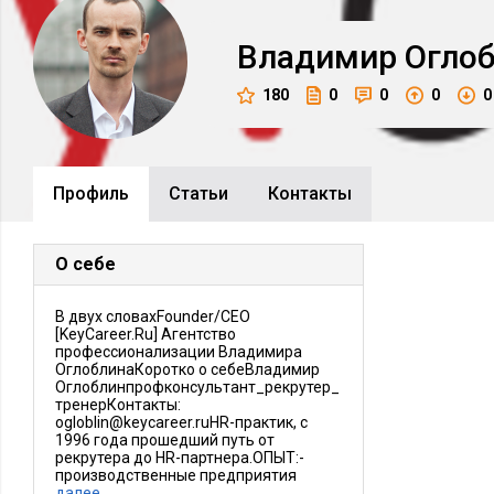
Владимир
Огло
180
0
0
0
0
Профиль
Cтатьи
Контакты
О себе
В двух словахFounder/CEO
[KeyCareer.Ru] Агентство
профессионализации Владимира
ОглоблинаКоротко о себеВладимир
Оглоблинпрофконсультант_рекрутер_
тренерКонтакты:
ogloblin@keycareer.ruHR-практик, с
1996 года прошедший путь от
рекрутера до HR-партнера.ОПЫТ:-
производственные предприятия
далее…