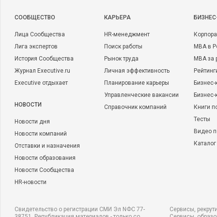
CООБЩЕСТВО
КАРЬЕРА
БИЗНЕС
Лица Сообщества
HR-менеджмент
Корпора
Лига экспертов
Поиск работы
MBA в Р
История Сообщества
Рынок труда
MBA за 
Журнал Executive.ru
Личная эффективность
Рейтинг
Executive отдыхает
Планирование карьеры
Бизнес-
Управленческие вакансии
Бизнес-
НОВОСТИ
Справочник компаний
Книги п
Тесты
Новости дня
Видео п
Новости компаний
Каталог
Отставки и назначения
Новости образования
Новости Сообщества
HR-новости
Свидетельство о регистрации СМИ Эл NФС 77-
Сервисы, рекрут
38751. Републикация материалов - только со
Сервисы, образ