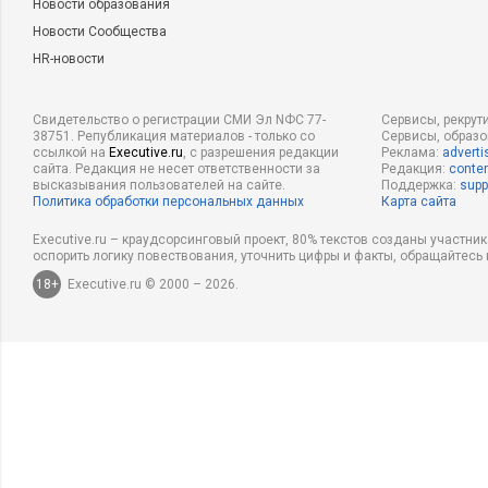
Новости образования
Новости Сообщества
HR-новости
Свидетельство о регистрации СМИ Эл NФС 77-
Сервисы, рекрут
38751. Републикация материалов - только со
Сервисы, образ
ссылкой на
Executive.ru
, с разрешения редакции
Реклама:
adverti
сайта. Редакция не несет ответственности за
Редакция:
conten
высказывания пользователей на сайте.
Поддержка:
supp
Политика обработки персональных данных
Карта сайта
Executive.ru – краудсорсинговый проект, 80% текстов созданы участни
оспорить логику повествования, уточнить цифры и факты, обращайтесь 
18+
Executive.ru © 2000 – 2026.