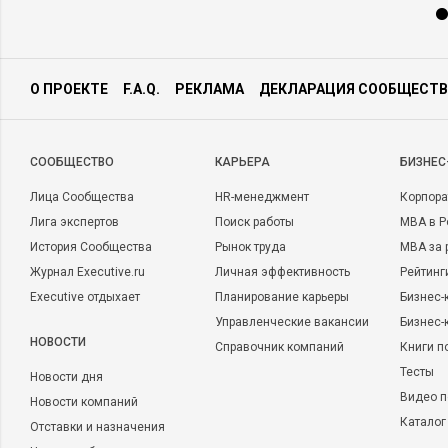
О ПРОЕКТЕ
F.A.Q.
РЕКЛАМА
ДЕКЛАРАЦИЯ СООБЩЕСТВ
CООБЩЕСТВО
КАРЬЕРА
БИЗНЕС
Лица Сообщества
HR-менеджмент
Корпора
Лига экспертов
Поиск работы
MBA в Р
История Сообщества
Рынок труда
MBA за 
Журнал Executive.ru
Личная эффективность
Рейтинг
Executive отдыхает
Планирование карьеры
Бизнес-
Управленческие вакансии
Бизнес-
НОВОСТИ
Справочник компаний
Книги п
Тесты
Новости дня
Видео п
Новости компаний
Каталог
Отставки и назначения