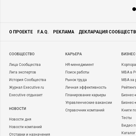
О ПРОЕКТЕ
F.A.Q.
РЕКЛАМА
ДЕКЛАРАЦИЯ СООБЩЕСТВ
CООБЩЕСТВО
КАРЬЕРА
БИЗНЕС
Лица Сообщества
HR-менеджмент
Корпора
Лига экспертов
Поиск работы
MBA в Р
История Сообщества
Рынок труда
MBA за 
Журнал Executive.ru
Личная эффективность
Рейтинг
Executive отдыхает
Планирование карьеры
Бизнес-
Управленческие вакансии
Бизнес-
НОВОСТИ
Справочник компаний
Книги п
Тесты
Новости дня
Видео п
Новости компаний
Каталог
Отставки и назначения