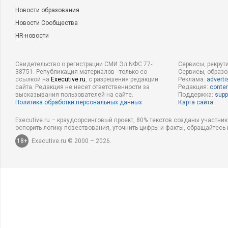
Новости образования
Новости Сообщества
HR-новости
Свидетельство о регистрации СМИ Эл NФС 77-
Сервисы, рекрут
38751. Републикация материалов - только со
Сервисы, образ
ссылкой на
Executive.ru
, с разрешения редакции
Реклама:
adverti
сайта. Редакция не несет ответственности за
Редакция:
conten
высказывания пользователей на сайте.
Поддержка:
supp
Политика обработки персональных данных
Карта сайта
Executive.ru – краудсорсинговый проект, 80% текстов созданы участни
оспорить логику повествования, уточнить цифры и факты, обращайтесь 
18+
Executive.ru © 2000 – 2026.