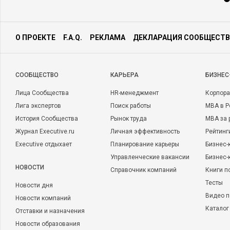
О ПРОЕКТЕ
F.A.Q.
РЕКЛАМА
ДЕКЛАРАЦИЯ СООБЩЕСТВ
CООБЩЕСТВО
КАРЬЕРА
БИЗНЕС
Лица Сообщества
HR-менеджмент
Корпора
Лига экспертов
Поиск работы
MBA в Р
История Сообщества
Рынок труда
MBA за 
Журнал Executive.ru
Личная эффективность
Рейтинг
Executive отдыхает
Планирование карьеры
Бизнес-
Управленческие вакансии
Бизнес-
НОВОСТИ
Справочник компаний
Книги п
Тесты
Новости дня
Видео п
Новости компаний
Каталог
Отставки и назначения
Новости образования