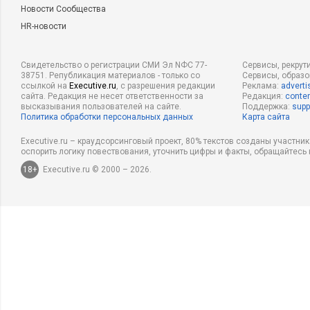
Новости Сообщества
HR-новости
Свидетельство о регистрации СМИ Эл NФС 77-
Сервисы, рекрут
38751. Републикация материалов - только со
Сервисы, образ
ссылкой на
Executive.ru
, с разрешения редакции
Реклама:
adverti
сайта. Редакция не несет ответственности за
Редакция:
conten
высказывания пользователей на сайте.
Поддержка:
supp
Политика обработки персональных данных
Карта сайта
Executive.ru – краудсорсинговый проект, 80% текстов созданы участни
оспорить логику повествования, уточнить цифры и факты, обращайтесь 
18+
Executive.ru © 2000 – 2026.