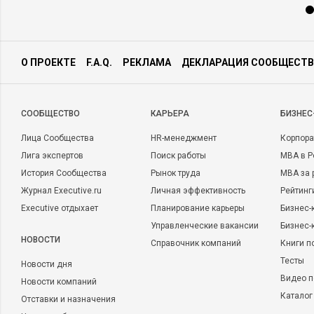
О ПРОЕКТЕ
F.A.Q.
РЕКЛАМА
ДЕКЛАРАЦИЯ СООБЩЕСТВ
CООБЩЕСТВО
КАРЬЕРА
БИЗНЕС
Лица Сообщества
HR-менеджмент
Корпора
Лига экспертов
Поиск работы
MBA в Р
История Сообщества
Рынок труда
MBA за 
Журнал Executive.ru
Личная эффективность
Рейтинг
Executive отдыхает
Планирование карьеры
Бизнес-
Управленческие вакансии
Бизнес-
НОВОСТИ
Справочник компаний
Книги п
Тесты
Новости дня
Видео п
Новости компаний
Каталог
Отставки и назначения