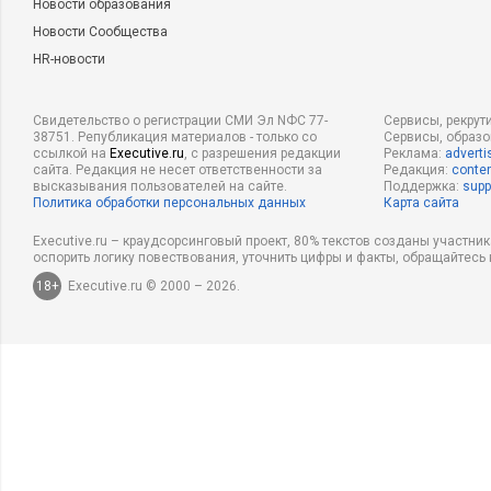
Новости образования
Новости Сообщества
HR-новости
Свидетельство о регистрации СМИ Эл NФС 77-
Сервисы, рекрут
38751. Републикация материалов - только со
Сервисы, образ
ссылкой на
Executive.ru
, с разрешения редакции
Реклама:
adverti
сайта. Редакция не несет ответственности за
Редакция:
conten
высказывания пользователей на сайте.
Поддержка:
supp
Политика обработки персональных данных
Карта сайта
Executive.ru – краудсорсинговый проект, 80% текстов созданы участни
оспорить логику повествования, уточнить цифры и факты, обращайтесь 
18+
Executive.ru © 2000 – 2026.