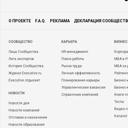
О ПРОЕКТЕ
F.A.Q.
РЕКЛАМА
ДЕКЛАРАЦИЯ СООБЩЕСТВ
CООБЩЕСТВО
КАРЬЕРА
БИЗНЕС
Лица Сообщества
HR-менеджмент
Корпора
Лига экспертов
Поиск работы
MBA в Р
История Сообщества
Рынок труда
MBA за 
Журнал Executive.ru
Личная эффективность
Рейтинг
Executive отдыхает
Планирование карьеры
Бизнес-
Управленческие вакансии
Бизнес-
НОВОСТИ
Справочник компаний
Книги п
Тесты
Новости дня
Видео п
Новости компаний
Каталог
Отставки и назначения
Новости образования