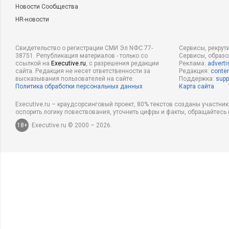
Новости Сообщества
HR-новости
Свидетельство о регистрации СМИ Эл NФС 77-
Сервисы, рекрут
38751. Републикация материалов - только со
Сервисы, образ
ссылкой на
Executive.ru
, с разрешения редакции
Реклама:
adverti
сайта. Редакция не несет ответственности за
Редакция:
conten
высказывания пользователей на сайте.
Поддержка:
supp
Политика обработки персональных данных
Карта сайта
Executive.ru – краудсорсинговый проект, 80% текстов созданы участни
оспорить логику повествования, уточнить цифры и факты, обращайтесь 
18+
Executive.ru © 2000 – 2026.