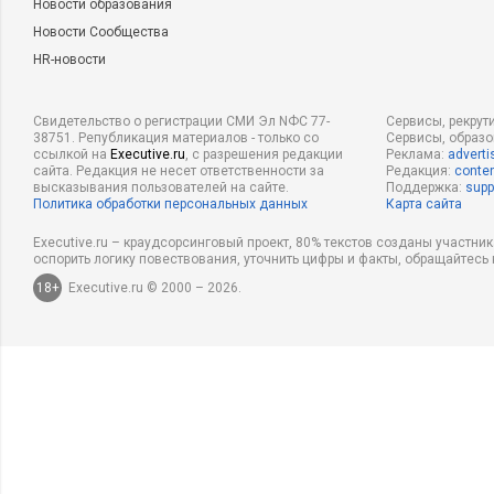
Новости образования
Новости Сообщества
HR-новости
Свидетельство о регистрации СМИ Эл NФС 77-
Сервисы, рекрут
38751. Републикация материалов - только со
Сервисы, образ
ссылкой на
Executive.ru
, с разрешения редакции
Реклама:
adverti
сайта. Редакция не несет ответственности за
Редакция:
conten
высказывания пользователей на сайте.
Поддержка:
supp
Политика обработки персональных данных
Карта сайта
Executive.ru – краудсорсинговый проект, 80% текстов созданы участни
оспорить логику повествования, уточнить цифры и факты, обращайтесь 
18+
Executive.ru © 2000 – 2026.