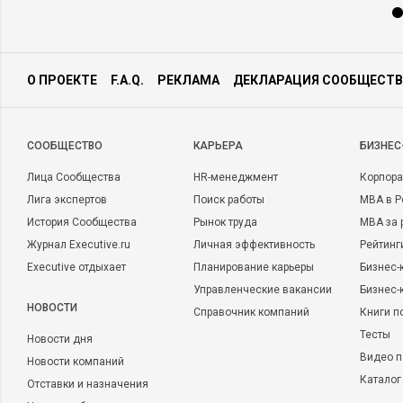
О ПРОЕКТЕ
F.A.Q.
РЕКЛАМА
ДЕКЛАРАЦИЯ СООБЩЕСТВ
CООБЩЕСТВО
КАРЬЕРА
БИЗНЕС
Лица Сообщества
HR-менеджмент
Корпора
Лига экспертов
Поиск работы
MBA в Р
История Сообщества
Рынок труда
MBA за 
Журнал Executive.ru
Личная эффективность
Рейтинг
Executive отдыхает
Планирование карьеры
Бизнес-
Управленческие вакансии
Бизнес-
НОВОСТИ
Справочник компаний
Книги п
Тесты
Новости дня
Видео п
Новости компаний
Каталог
Отставки и назначения