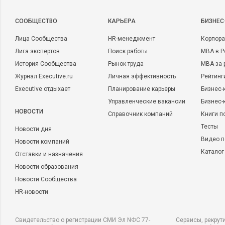
CООБЩЕСТВО
КАРЬЕРА
БИЗНЕС
Лица Сообщества
HR-менеджмент
Корпора
Лига экспертов
Поиск работы
MBA в Р
История Сообщества
Рынок труда
MBA за 
Журнал Executive.ru
Личная эффективность
Рейтинг
Executive отдыхает
Планирование карьеры
Бизнес-
Управленческие вакансии
Бизнес-
НОВОСТИ
Справочник компаний
Книги п
Тесты
Новости дня
Видео п
Новости компаний
Каталог
Отставки и назначения
Новости образования
Новости Сообщества
HR-новости
Свидетельство о регистрации СМИ Эл NФС 77-
Сервисы, рекрут