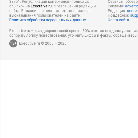
38751. Републикация материалов - только со
Сервисы, образ
ссылкой на
Executive.ru
, с разрешения редакции
Реклама:
adverti
сайта. Редакция не несет ответственности за
Редакция:
conten
высказывания пользователей на сайте.
Поддержка:
supp
Политика обработки персональных данных
Карта сайта
Executive.ru – краудсорсинговый проект, 80% текстов созданы участни
оспорить логику повествования, уточнить цифры и факты, обращайтесь 
18+
Executive.ru © 2000 – 2026.