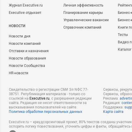
Журнал Executive.ru
Личная эффективность
Рейтинг
Executive отдыхает
Планирование карьеры
Бизнес-
Управленческие вакансии
Бизнес-
НОВОСТИ
Справочник компаний
Книги п
Тесты
Новости дня
Видео п
Новости компаний
Каталог
Отставки и назначения
Новости образования
Новости Сообщества
HR-новости
Свидетельство о регистрации СМИ Эл NФС 77-
Сервисы, рекрут
38751. Републикация материалов - только со
Сервисы, образ
ссылкой на
Executive.ru
, с разрешения редакции
Реклама:
adverti
сайта. Редакция не несет ответственности за
Редакция:
conten
высказывания пользователей на сайте.
Поддержка:
supp
Политика обработки персональных данных
Карта сайта
Executive.ru – краудсорсинговый проект, 80% текстов созданы участни
оспорить логику повествования, уточнить цифры и факты, обращайтесь 