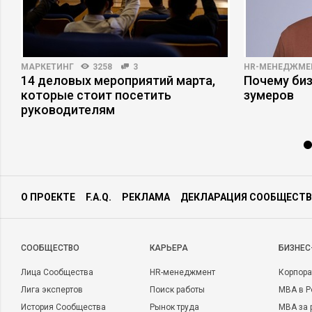
МАРКЕТИНГ
3258
3
HR-МЕНЕДЖМЕ
14 деловых мероприятий марта,
Почему би
с
которые стоит посетить
зумеров
руководителям
О ПРОЕКТЕ
F.A.Q.
РЕКЛАМА
ДЕКЛАРАЦИЯ СООБЩЕСТВ
CООБЩЕСТВО
КАРЬЕРА
БИЗНЕС
Лица Сообщества
HR-менеджмент
Корпора
Лига экспертов
Поиск работы
MBA в Р
История Сообщества
Рынок труда
MBA за 