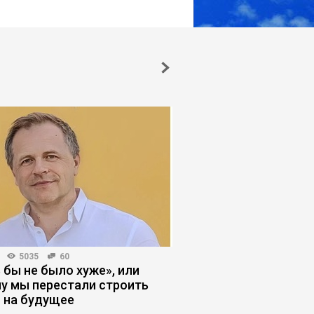
5035
60
КОРПОРАТИВНАЯ ПРАКТИКА
 бы не было хуже», или
Укрощение незамени
у мы перестали строить
сломить сопротивл
 на будущее