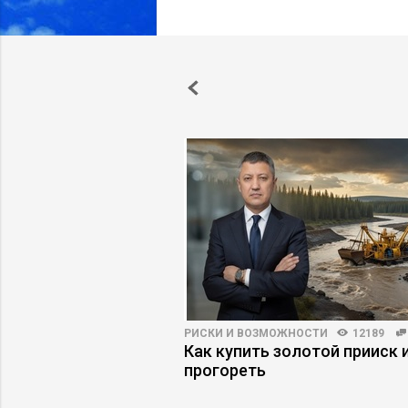
22
РИСКИ И ВОЗМОЖНОСТИ
12189
векоцентричность не
Как купить золотой прииск и
изнесе
прогореть