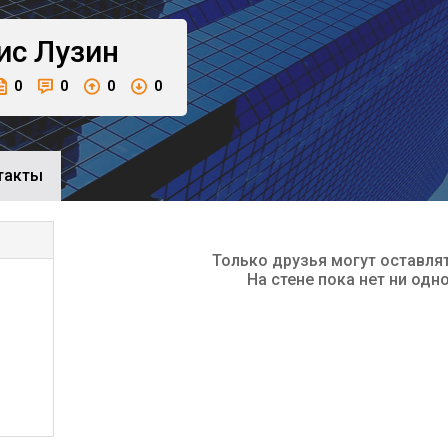
ис
Лузин
0
0
0
0
такты
Только друзья могут оставля
На стене пока нет ни одн