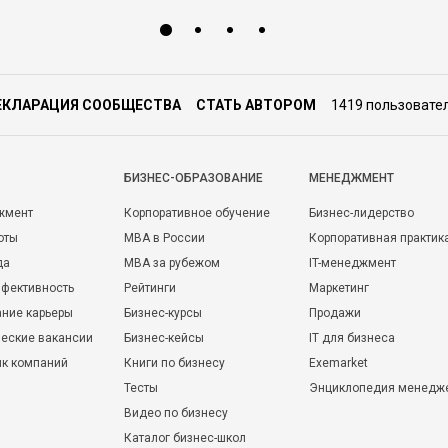
ЕКЛАРАЦИЯ СООБЩЕСТВА
СТАТЬ АВТОРОМ
1419 пользовате
БИЗНЕС-ОБРАЗОВАНИЕ
МЕНЕДЖМЕНТ
жмент
Корпоративное обучение
Бизнес-лидерство
оты
MBA в России
Корпоративная практик
да
MBA за рубежом
IT-менеджмент
фективность
Рейтинги
Маркетинг
ние карьеры
Бизнес-курсы
Продажи
еские вакансии
Бизнес-кейсы
IT для бизнеса
ик компаний
Книги по бизнесу
Exemarket
Тесты
Энциклопедия менедж
Видео по бизнесу
Каталог бизнес-школ