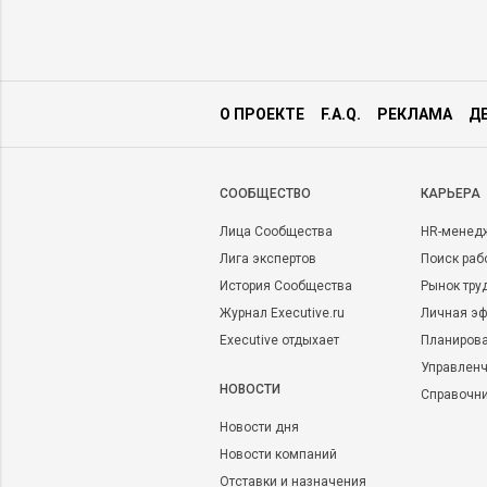
О ПРОЕКТЕ
F.A.Q.
РЕКЛАМА
Д
CООБЩЕСТВО
КАРЬЕРА
Лица Сообщества
HR-менед
Лига экспертов
Поиск раб
История Сообщества
Рынок тру
Журнал Executive.ru
Личная эф
Executive отдыхает
Планирова
Управленч
НОВОСТИ
Справочн
Новости дня
Новости компаний
Отставки и назначения