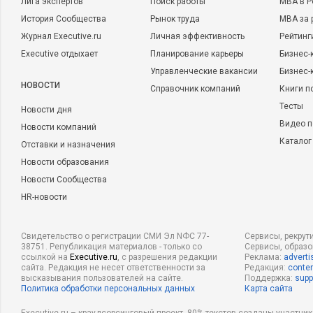
Лига экспертов
Поиск работы
MBA в Р
История Сообщества
Рынок труда
MBA за 
Журнал Executive.ru
Личная эффективность
Рейтинг
Executive отдыхает
Планирование карьеры
Бизнес-
Управленческие вакансии
Бизнес-
НОВОСТИ
Справочник компаний
Книги п
Тесты
Новости дня
Видео п
Новости компаний
Каталог
Отставки и назначения
Новости образования
Новости Сообщества
HR-новости
Свидетельство о регистрации СМИ Эл NФС 77-
Сервисы, рекрут
38751. Републикация материалов - только со
Сервисы, образ
ссылкой на
Executive.ru
, с разрешения редакции
Реклама:
adverti
сайта. Редакция не несет ответственности за
Редакция:
conten
высказывания пользователей на сайте.
Поддержка:
supp
Политика обработки персональных данных
Карта сайта