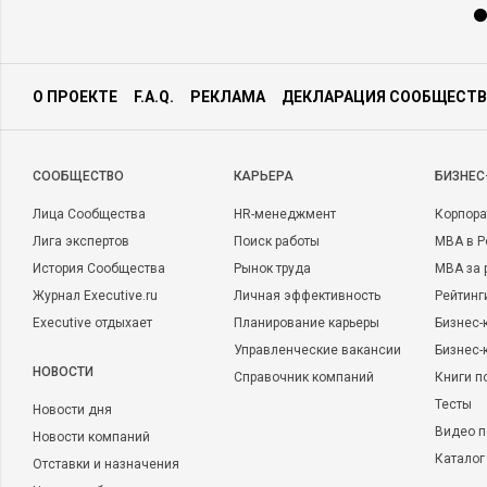
О ПРОЕКТЕ
F.A.Q.
РЕКЛАМА
ДЕКЛАРАЦИЯ СООБЩЕСТВ
CООБЩЕСТВО
КАРЬЕРА
БИЗНЕС
Лица Сообщества
HR-менеджмент
Корпора
Лига экспертов
Поиск работы
MBA в Р
История Сообщества
Рынок труда
MBA за 
Журнал Executive.ru
Личная эффективность
Рейтинг
Executive отдыхает
Планирование карьеры
Бизнес-
Управленческие вакансии
Бизнес-
НОВОСТИ
Справочник компаний
Книги п
Тесты
Новости дня
Видео п
Новости компаний
Каталог
Отставки и назначения