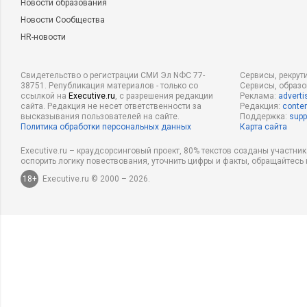
Новости образования
Новости Сообщества
HR-новости
Свидетельство о регистрации СМИ Эл NФС 77-
Сервисы, рекрут
38751. Републикация материалов - только со
Сервисы, образ
ссылкой на
Executive.ru
, с разрешения редакции
Реклама:
adverti
сайта. Редакция не несет ответственности за
Редакция:
conten
высказывания пользователей на сайте.
Поддержка:
supp
Политика обработки персональных данных
Карта сайта
Executive.ru – краудсорсинговый проект, 80% текстов созданы участни
оспорить логику повествования, уточнить цифры и факты, обращайтесь 
18+
Executive.ru © 2000 – 2026.