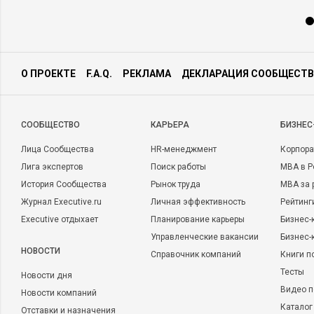
О ПРОЕКТЕ
F.A.Q.
РЕКЛАМА
ДЕКЛАРАЦИЯ СООБЩЕСТВ
CООБЩЕСТВО
КАРЬЕРА
БИЗНЕС
Лица Сообщества
HR-менеджмент
Корпора
Лига экспертов
Поиск работы
MBA в Р
История Сообщества
Рынок труда
MBA за 
Журнал Executive.ru
Личная эффективность
Рейтинг
Executive отдыхает
Планирование карьеры
Бизнес-
Управленческие вакансии
Бизнес-
НОВОСТИ
Справочник компаний
Книги п
Тесты
Новости дня
Видео п
Новости компаний
Каталог
Отставки и назначения