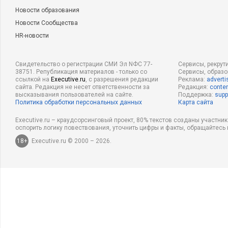
Новости образования
Новости Сообщества
HR-новости
Свидетельство о регистрации СМИ Эл NФС 77-
Сервисы, рекрут
38751. Републикация материалов - только со
Сервисы, образ
ссылкой на
Executive.ru
, с разрешения редакции
Реклама:
adverti
сайта. Редакция не несет ответственности за
Редакция:
conten
высказывания пользователей на сайте.
Поддержка:
supp
Политика обработки персональных данных
Карта сайта
Executive.ru – краудсорсинговый проект, 80% текстов созданы участни
оспорить логику повествования, уточнить цифры и факты, обращайтесь 
18+
Executive.ru © 2000 – 2026.