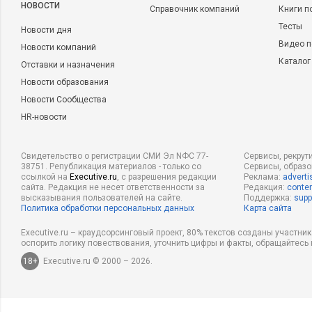
НОВОСТИ
Справочник компаний
Книги п
Тесты
Новости дня
Видео п
Новости компаний
Каталог
Отставки и назначения
Новости образования
Новости Сообщества
HR-новости
Свидетельство о регистрации СМИ Эл NФС 77-
Сервисы, рекрут
38751. Републикация материалов - только со
Сервисы, образ
ссылкой на
Executive.ru
, с разрешения редакции
Реклама:
adverti
сайта. Редакция не несет ответственности за
Редакция:
conten
высказывания пользователей на сайте.
Поддержка:
supp
Политика обработки персональных данных
Карта сайта
Executive.ru – краудсорсинговый проект, 80% текстов созданы участни
оспорить логику повествования, уточнить цифры и факты, обращайтесь 
18+
Executive.ru © 2000 – 2026.