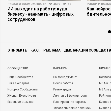
РИСКИ И ВОЗМОЖНОСТИ
4597
63
РИСКИ И ВОЗ
ИИ выходит на работу: куда
Как нейро
бизнесу «нанимать» цифровых
бдительно
сотрудников
О ПРОЕКТЕ
F.A.Q.
РЕКЛАМА
ДЕКЛАРАЦИЯ СООБЩЕСТВ
CООБЩЕСТВО
КАРЬЕРА
БИЗНЕС
Лица Сообщества
HR-менеджмент
Корпора
Лига экспертов
Поиск работы
MBA в Р
История Сообщества
Рынок труда
MBA за 
Журнал Executive.ru
Личная эффективность
Рейтинг
Executive отдыхает
Планирование карьеры
Бизнес-
Управленческие вакансии
Бизнес-