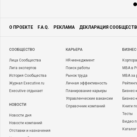
О ПРОЕКТЕ
F.A.Q.
РЕКЛАМА
ДЕКЛАРАЦИЯ СООБЩЕСТВ
CООБЩЕСТВО
КАРЬЕРА
БИЗНЕС
Лица Сообщества
HR-менеджмент
Корпора
Лига экспертов
Поиск работы
MBA в Р
История Сообщества
Рынок труда
MBA за 
Журнал Executive.ru
Личная эффективность
Рейтинг
Executive отдыхает
Планирование карьеры
Бизнес-
Управленческие вакансии
Бизнес-
НОВОСТИ
Справочник компаний
Книги п
Тесты
Новости дня
Видео п
Новости компаний
Каталог
Отставки и назначения