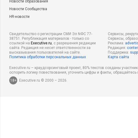
Новости образования
Новости Сообщества
HR-новости
Свидетельство о регистрации СМИ Эл NФС 77-
Сервисы, рекрут
38751. Републикация материалов - только со
Сервисы, образ
ссылкой на
Executive.ru
, с разрешения редакции
Реклама:
adverti
сайта. Редакция не несет ответственности за
Редакция:
conten
высказывания пользователей на сайте.
Поддержка:
supp
Политика обработки персональных данных
Карта сайта
Executive.ru – краудсорсинговый проект, 80% текстов созданы участни
оспорить логику повествования, уточнить цифры и факты, обращайтесь 
18+
Executive.ru © 2000 – 2026.