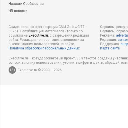
Новости Сообщества
HR-новости
Свидетельство о регистрации СМИ Эл NФС 77-
Сервисы, рекрут
38751. Републикация материалов - только со
Сервисы, образ
ссылкой на
Executive.ru
, с разрешения редакции
Реклама:
adverti
сайта. Редакция не несет ответственности за
Редакция:
conten
высказывания пользователей на сайте.
Поддержка:
supp
Политика обработки персональных данных
Карта сайта
Executive.ru – краудсорсинговый проект, 80% текстов созданы участни
оспорить логику повествования, уточнить цифры и факты, обращайтесь 
18+
Executive.ru © 2000 – 2026.