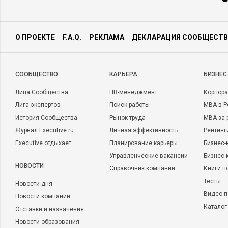
О ПРОЕКТЕ
F.A.Q.
РЕКЛАМА
ДЕКЛАРАЦИЯ СООБЩЕСТВ
CООБЩЕСТВО
КАРЬЕРА
БИЗНЕС
Лица Сообщества
HR-менеджмент
Корпора
Лига экспертов
Поиск работы
MBA в Р
История Сообщества
Рынок труда
MBA за 
Журнал Executive.ru
Личная эффективность
Рейтинг
Executive отдыхает
Планирование карьеры
Бизнес-
Управленческие вакансии
Бизнес-
НОВОСТИ
Справочник компаний
Книги п
Тесты
Новости дня
Видео п
Новости компаний
Каталог
Отставки и назначения
Новости образования