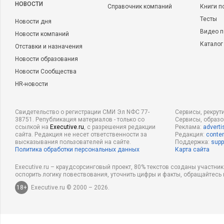
НОВОСТИ
Справочник компаний
Книги п
Тесты
Новости дня
Видео п
Новости компаний
Каталог
Отставки и назначения
Новости образования
Новости Сообщества
HR-новости
Свидетельство о регистрации СМИ Эл NФС 77-
Сервисы, рекрут
38751. Републикация материалов - только со
Сервисы, образ
ссылкой на
Executive.ru
, с разрешения редакции
Реклама:
adverti
сайта. Редакция не несет ответственности за
Редакция:
conten
высказывания пользователей на сайте.
Поддержка:
supp
Политика обработки персональных данных
Карта сайта
Executive.ru – краудсорсинговый проект, 80% текстов созданы участни
оспорить логику повествования, уточнить цифры и факты, обращайтесь 
18+
Executive.ru © 2000 – 2026.