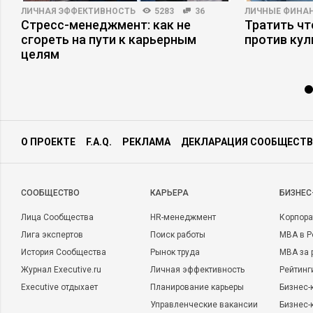
ЛИЧНАЯ ЭФФЕКТИВНОСТЬ
5283
36
ЛИЧНЫЕ ФИНА
Стресс-менеджмент: как не
Тратить чт
сгореть на пути к карьерным
против кул
целям
О ПРОЕКТЕ
F.A.Q.
РЕКЛАМА
ДЕКЛАРАЦИЯ СООБЩЕСТВ
CООБЩЕСТВО
КАРЬЕРА
БИЗНЕС
Лица Сообщества
HR-менеджмент
Корпора
Лига экспертов
Поиск работы
MBA в Р
История Сообщества
Рынок труда
MBA за 
Журнал Executive.ru
Личная эффективность
Рейтинг
Executive отдыхает
Планирование карьеры
Бизнес-
Управленческие вакансии
Бизнес-