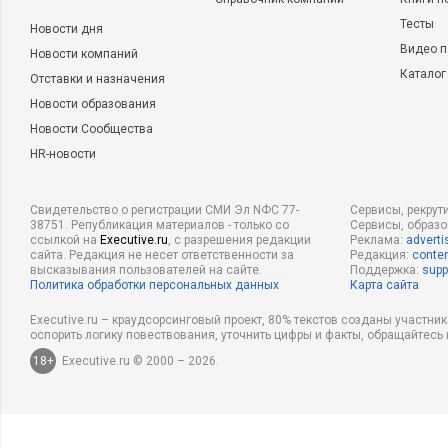
Тесты
Новости дня
Видео п
Новости компаний
Каталог
Отставки и назначения
Новости образования
Новости Сообщества
HR-новости
Свидетельство о регистрации СМИ Эл NФС 77-
Сервисы, рекрут
38751. Републикация материалов - только со
Сервисы, образ
ссылкой на
Executive.ru
, с разрешения редакции
Реклама:
adverti
сайта. Редакция не несет ответственности за
Редакция:
conten
высказывания пользователей на сайте.
Поддержка:
supp
Политика обработки персональных данных
Карта сайта
Executive.ru – краудсорсинговый проект, 80% текстов созданы участни
оспорить логику повествования, уточнить цифры и факты, обращайтесь 
18+
Executive.ru © 2000 – 2026.