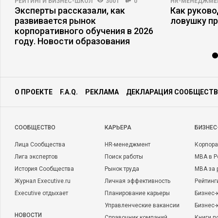
РЕЙТИНГИ БИЗНЕС-ШКОЛ
3001
0
HR-МЕНЕДЖМЕ
Эксперты рассказали, как
Как руково
развивается рынок
ловушку п
корпоративного обучения в 2026
году. Новости образования
О ПРОЕКТЕ
F.A.Q.
РЕКЛАМА
ДЕКЛАРАЦИЯ СООБЩЕСТВ
CООБЩЕСТВО
КАРЬЕРА
БИЗНЕС
Лица Сообщества
HR-менеджмент
Корпора
Лига экспертов
Поиск работы
MBA в Р
История Сообщества
Рынок труда
MBA за 
Журнал Executive.ru
Личная эффективность
Рейтинг
Executive отдыхает
Планирование карьеры
Бизнес-
Управленческие вакансии
Бизнес-
НОВОСТИ
Справочник компаний
Книги п