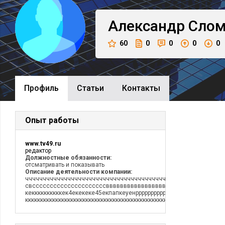
Александр
Сло
60
0
0
0
0
Профиль
Cтатьи
Контакты
Опыт работы
www.tv49.ru
редактор
Должностные обязанности:
отсматривать и показывать
Описание деятельности компании:
чччччччччччччччччччччччччччччччччччччччччччччччччччччччч
свсссссссссссссссссссссввввввввввввввввввввввввуууууууууууу
кеккккккккккек4екекеке45екпапкеуенрррррррррррррррррррррр
кккккккккккккккккккккккккккккккккккккккккккккккккккккк