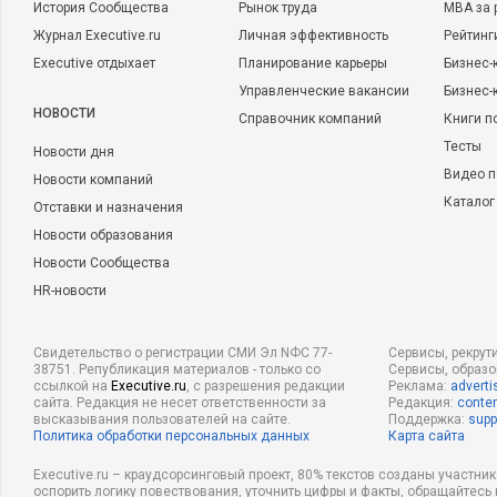
История Сообщества
Рынок труда
MBA за 
Журнал Executive.ru
Личная эффективность
Рейтинг
Executive отдыхает
Планирование карьеры
Бизнес-
Управленческие вакансии
Бизнес-
НОВОСТИ
Справочник компаний
Книги п
Тесты
Новости дня
Видео п
Новости компаний
Каталог
Отставки и назначения
Новости образования
Новости Сообщества
HR-новости
Свидетельство о регистрации СМИ Эл NФС 77-
Сервисы, рекрут
38751. Републикация материалов - только со
Сервисы, образ
ссылкой на
Executive.ru
, с разрешения редакции
Реклама:
adverti
сайта. Редакция не несет ответственности за
Редакция:
conten
высказывания пользователей на сайте.
Поддержка:
supp
Политика обработки персональных данных
Карта сайта
Executive.ru – краудсорсинговый проект, 80% текстов созданы участни
оспорить логику повествования, уточнить цифры и факты, обращайтесь 