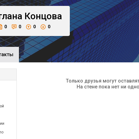
тлана
Концова
0
0
0
0
такты
Только друзья могут оставля
На стене пока нет ни одн
ой
рии
по