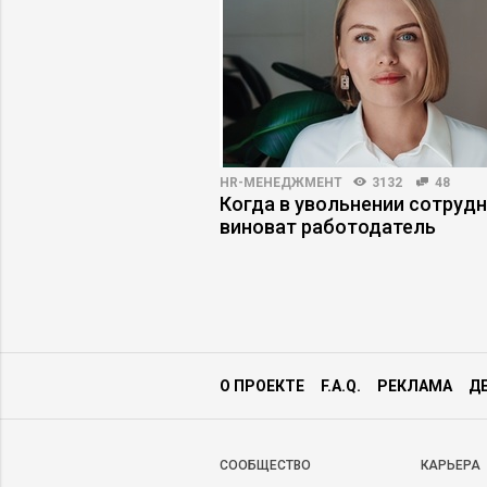
ПРАКТИКА
5733
70
HR-МЕНЕДЖМЕНТ
3132
48
 американская
Когда в увольнении сотруд
на
виноват работодатель
О ПРОЕКТЕ
F.A.Q.
РЕКЛАМА
Д
CООБЩЕСТВО
КАРЬЕРА