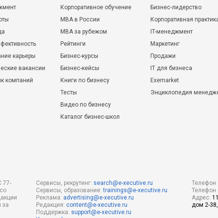
жмент
Корпоративное обучение
Бизнес-лидерство
оты
MBA в России
Корпоративная практик
да
MBA за рубежом
IT-менеджмент
фективность
Рейтинги
Маркетинг
ние карьеры
Бизнес-курсы
Продажи
еские вакансии
Бизнес-кейсы
IT для бизнеса
ик компаний
Книги по бизнесу
Exemarket
Тесты
Энциклопедия менедж
Видео по бизнесу
Каталог бизнес-школ
 77-
Сервисы, рекрутинг:
search@e-xecutive.ru
Телефон 
 со
Сервисы, образование:
trainings@e-xecutive.ru
Телефон 
дакции
Реклама:
advertising@e-xecutive.ru
Адрес:
1
 за
Редакция:
content@e-xecutive.ru
дом 2-38,
Поддержка:
support@e-xecutive.ru