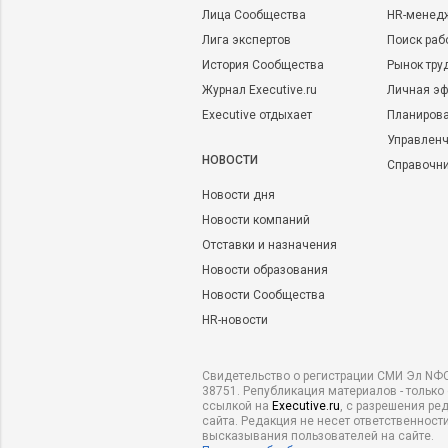
Лица Сообщества
HR-менед
Лига экспертов
Поиск раб
История Сообщества
Рынок тру
Журнал Executive.ru
Личная эф
Executive отдыхает
Планирова
Управленч
НОВОСТИ
Справочн
Новости дня
Новости компаний
Отставки и назначения
Новости образования
Новости Сообщества
HR-новости
Свидетельство о регистрации СМИ Эл NФС
38751. Републикация материалов - только
ссылкой на
Executive.ru
, с разрешения ре
сайта. Редакция не несет ответственности
высказывания пользователей на сайте.