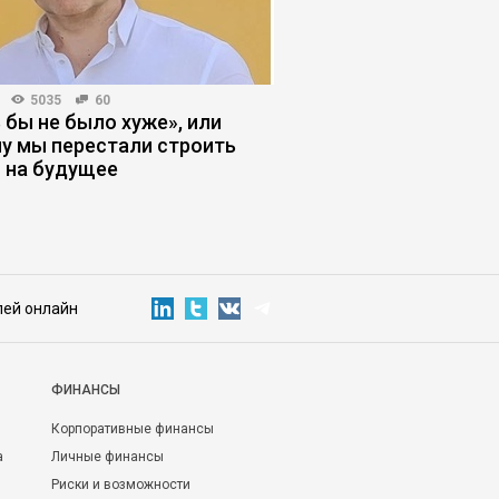
5035
60
HR-МЕНЕДЖМЕНТ
5126
 бы не было хуже», или
Почему бизнес недо
у мы перестали строить
зумеров
 на будущее
лей онлайн
ФИНАНСЫ
Корпоративные финансы
а
Личные финансы
Риски и возможности