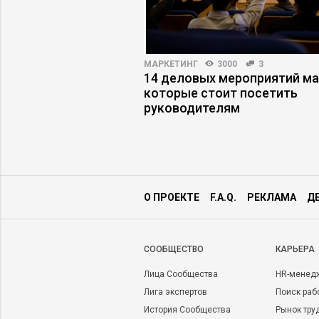
ПРАКТИКА
4853
17
МАРКЕТИНГ
3000
3
джменте: как
14 деловых мероприятий ма
ловия в компании
которые стоит посетить
изнес
руководителям
О ПРОЕКТЕ
F.A.Q.
РЕКЛАМА
Д
CООБЩЕСТВО
КАРЬЕРА
Лица Сообщества
HR-менед
Лига экспертов
Поиск раб
История Сообщества
Рынок тру