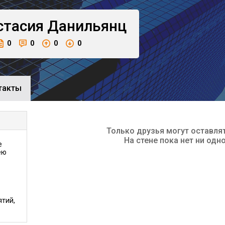
стасия
Данильянц
0
0
0
0
такты
Только друзья могут оставля
На стене пока нет ни одн
е
ею
в
тий,