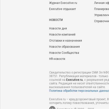
Журнал Executive.ru
Личная эф
Executive отдыхает
Планирова
Управленч
НОВОСТИ
Справочн
Новости дня
Новости компаний
Отставки и назначения
Новости образования
Новости Сообщества
HR-новости
Свидетельство о регистрации СМИ Эл NФС
38751. Републикация материалов - только
ссылкой на
Executive.ru
, с разрешения ре
сайта. Редакция не несет ответственности
высказывания пользователей на сайте.
Политика обработки персональных данны
Executive.ru – краудсорсинговый проект,
оспорить логику повествования, уточнить