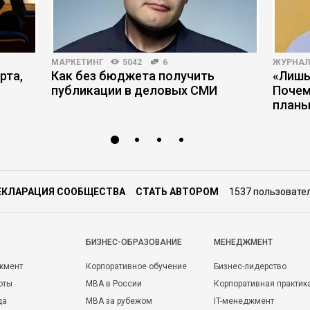
МАРКЕТИНГ
5042
6
ЖУРНАЛ
рта,
Как без бюджета получить
«Лишь
публикации в деловых СМИ
Почем
планы
ЕКЛАРАЦИЯ СООБЩЕСТВА
СТАТЬ АВТОРОМ
1537 пользовате
БИЗНЕС-ОБРАЗОВАНИЕ
МЕНЕДЖМЕНТ
жмент
Корпоративное обучение
Бизнес-лидерство
оты
MBA в России
Корпоративная практик
да
MBA за рубежом
IT-менеджмент