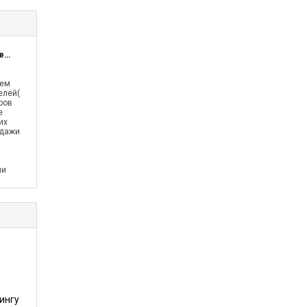
ИП Данильянц, ООО Орифлейм Косметикс
тем
елей(
ров
е
их
одажи
ии
ингу