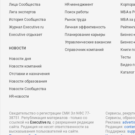
Лица Сообщества
HR-менеджмент
Корпора
Лига экспертов
Поиск работы
MBA в Р
История Сообщества
Рынок труда
MBA за 
Журнал Executive.ru
Личная эффективность
Рейтинг
Executive отдыхает
Планирование карьеры
Бизнес-
Управленческие вакансии
Бизнес-
НОВОСТИ
Справочник компаний
Книги п
Тесты
Новости дня
Видео п
Новости компаний
Каталог
Отставки и назначения
Новости образования
Новости Сообщества
HR-новости
Свидетельство о регистрации СМИ Эл NФС 77-
Сервисы, рекрут
38751. Републикация материалов - только со
Сервисы, образ
ссылкой на
Executive.ru
, с разрешения редакции
Реклама:
adverti
сайта. Редакция не несет ответственности за
Редакция:
conten
высказывания пользователей на сайте.
Поддержка:
supp