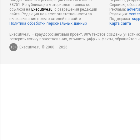
Свидетельство о регистрации СМИ Эл NФС 77-
Сервисы, рекрут
38751. Републикация материалов - только со
Сервисы, образ
ссылкой на
Executive.ru
, с разрешения редакции
Реклама:
adverti
сайта. Редакция не несет ответственности за
Редакция:
conten
высказывания пользователей на сайте.
Поддержка:
supp
Политика обработки персональных данных
Карта сайта
Executive.ru – краудсорсинговый проект, 80% текстов созданы участни
оспорить логику повествования, уточнить цифры и факты, обращайтесь 
18+
Executive.ru © 2000 – 2026.