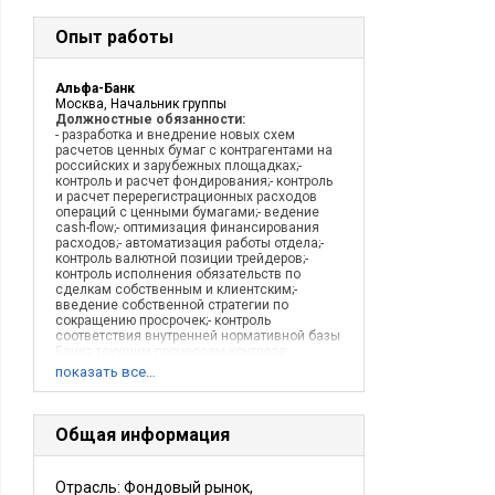
Опыт работы
Альфа-Банк
Москва, Начальник группы
Должностные обязанности:
- разработка и внедрение новых схем
расчетов ценных бумаг с контрагентами на
российских и зарубежных площадках;-
контроль и расчет фондирования;- контроль
и расчет перерегистрационных расходов
операций с ценными бумагами;- ведение
cash-flow;- оптимизация финансирования
расходов;- автоматизация работы отдела;-
контроль валютной позиции трейдеров;-
контроль исполнения обязательств по
сделкам собственным и клиентским;-
введение собственной стратегии по
сокращению просрочек;- контроль
соответствия внутренней нормативной базы
Банка текущим процессам контроля
расчетов;- взаимодействие с различными
показать все…
подразделениями банка;- организация
работы отдела;
Описание деятельности компании:
Инвестиционный банк. Операции с ценными
Общая информация
бумагами на российских и зарубежных
рынках.
Отрасль: Фондовый рынок,