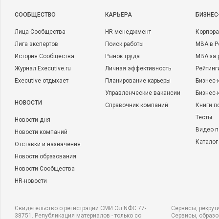
CООБЩЕСТВО
КАРЬЕРА
БИЗНЕС
Лица Сообщества
HR-менеджмент
Корпора
Лига экспертов
Поиск работы
MBA в Р
История Сообщества
Рынок труда
MBA за 
Журнал Executive.ru
Личная эффективность
Рейтинг
Executive отдыхает
Планирование карьеры
Бизнес-
Управленческие вакансии
Бизнес-
НОВОСТИ
Справочник компаний
Книги п
Тесты
Новости дня
Видео п
Новости компаний
Каталог
Отставки и назначения
Новости образования
Новости Сообщества
HR-новости
Свидетельство о регистрации СМИ Эл NФС 77-
Сервисы, рекрут
38751. Републикация материалов - только со
Сервисы, образ