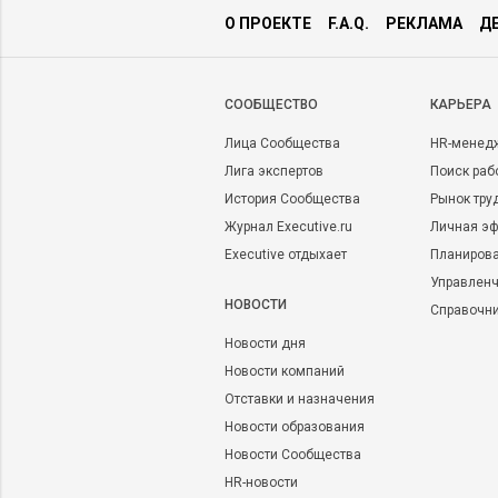
О ПРОЕКТЕ
F.A.Q.
РЕКЛАМА
Д
CООБЩЕСТВО
КАРЬЕРА
Лица Сообщества
HR-менед
Лига экспертов
Поиск раб
История Сообщества
Рынок тру
Журнал Executive.ru
Личная эф
Executive отдыхает
Планирова
Управленч
НОВОСТИ
Справочн
Новости дня
Новости компаний
Отставки и назначения
Новости образования
Новости Сообщества
HR-новости