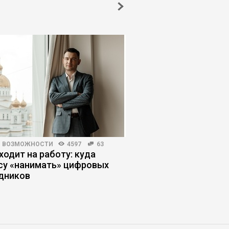
И ВОЗМОЖНОСТИ
4597
63
КОРПОРАТИВНАЯ ПРАКТИКА
ходит на работу: куда
Регламент по-русски
су «нанимать» цифровых
опираться на культу
дников
ломать людей