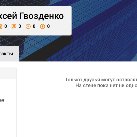
ксей
Гвозденко
0
0
0
0
такты
Только друзья могут оставля
На стене пока нет ни одн
ая