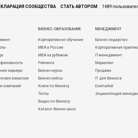
ЕКЛАРАЦИЯ СООБЩЕСТВА
СТАТЬ АВТОРОМ
1489 пользовате
БИЗНЕС-ОБРАЗОВАНИЕ
МЕНЕДЖМЕНТ
жмент
Корпоративное обучение
Бизнес-лидерство
оты
MBA в России
Корпоративная практик
да
MBA за рубежом
IT-менеджмент
фективность
Рейтинги
Маркетинг
ние карьеры
Бизнес-курсы
Продажи
еские вакансии
Бизнес-кейсы
IT для бизнеса
ик компаний
Книги по бизнесу
Exemarket
Тесты
Энциклопедия менедж
Видео по бизнесу
Каталог бизнес-школ