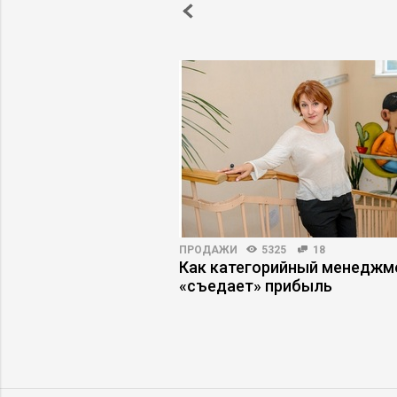
НОСТИ
4118
122
ПРОДАЖИ
5325
18
аутсорсинг, или Как
Как категорийный менеджм
правленческая
«съедает» прибыль