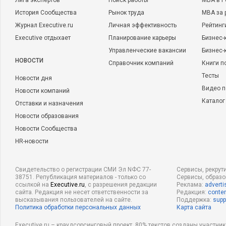
Лига экспертов
Поиск работы
MBA в Р
История Сообщества
Рынок труда
MBA за 
Журнал Executive.ru
Личная эффективность
Рейтинг
Executive отдыхает
Планирование карьеры
Бизнес-
Управленческие вакансии
Бизнес-
НОВОСТИ
Справочник компаний
Книги п
Тесты
Новости дня
Видео п
Новости компаний
Каталог
Отставки и назначения
Новости образования
Новости Сообщества
HR-новости
Свидетельство о регистрации СМИ Эл NФС 77-
Сервисы, рекрут
38751. Републикация материалов - только со
Сервисы, образ
ссылкой на
Executive.ru
, с разрешения редакции
Реклама:
adverti
сайта. Редакция не несет ответственности за
Редакция:
conten
высказывания пользователей на сайте.
Поддержка:
supp
Политика обработки персональных данных
Карта сайта
Executive.ru – краудсорсинговый проект, 80% текстов созданы участни