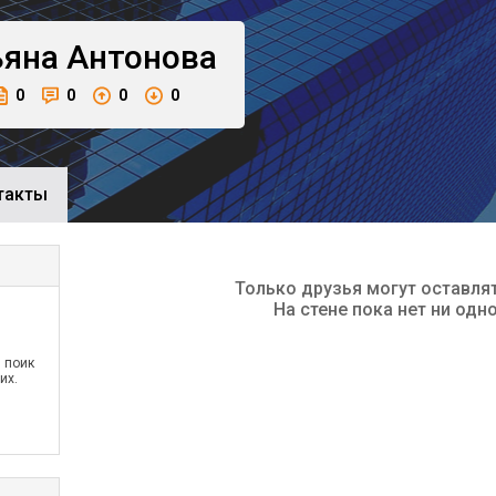
ьяна
Антонова
0
0
0
0
такты
Только друзья могут оставля
На стене пока нет ни одн
 поик
их.