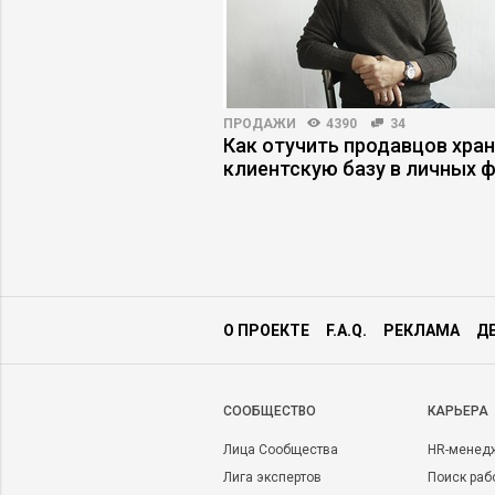
20463
105
ПРОДАЖИ
4390
34
атели сливают
Как отучить продавцов хра
дидатов
клиентскую базу в личных 
О ПРОЕКТЕ
F.A.Q.
РЕКЛАМА
Д
CООБЩЕСТВО
КАРЬЕРА
Лица Сообщества
HR-менед
Лига экспертов
Поиск раб