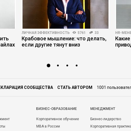
ЛИЧНАЯ ЭФФЕКТИВНОСТЬ
5761
33
HR-МЕН
нить
Крабовое мышление: что делать,
Какие
файлах
если другие тянут вниз
приво
ЕКЛАРАЦИЯ СООБЩЕСТВА
СТАТЬ АВТОРОМ
1001 пользовате
БИЗНЕС-ОБРАЗОВАНИЕ
МЕНЕДЖМЕНТ
жмент
Корпоративное обучение
Бизнес-лидерство
оты
MBA в России
Корпоративная практик