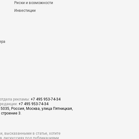
Риски и возможности
Инвестиции
ера
отдела рекламы:
+7 495 953-74-34
редакции:
+7 495 953-74-34
15035, Россия, Москва, улица Пятницкая,
 строение 3.
и, высказанными в статье, хотите
о в дискуссиях под публикациями.