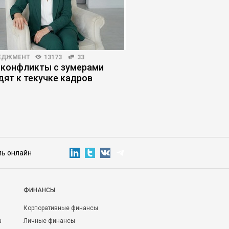
ЕДЖМЕНТ
13173
33
HR-МЕНЕДЖМЕНТ
3735
 конфликты с зумерами
Зачем нанимать на р
дят к текучке кадров
которые раздражаю
ль онлайн
ФИНАНСЫ
Корпоративные финансы
а
Личные финансы