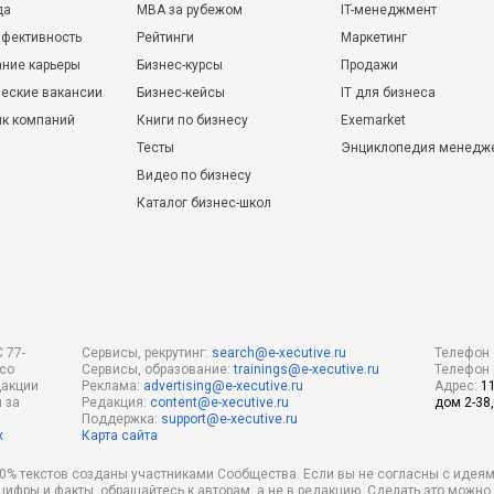
да
MBA за рубежом
IT-менеджмент
фективность
Рейтинги
Маркетинг
ние карьеры
Бизнес-курсы
Продажи
еские вакансии
Бизнес-кейсы
IT для бизнеса
ик компаний
Книги по бизнесу
Exemarket
Тесты
Энциклопедия менедж
Видео по бизнесу
Каталог бизнес-школ
 77-
Сервисы, рекрутинг:
search@e-xecutive.ru
Телефон 
 со
Сервисы, образование:
trainings@e-xecutive.ru
Телефон 
дакции
Реклама:
advertising@e-xecutive.ru
Адрес:
1
 за
Редакция:
content@e-xecutive.ru
дом 2-38,
Поддержка:
support@e-xecutive.ru
х
Карта сайта
 80% текстов созданы участниками Сообщества. Если вы не согласны с идеям
 цифры и факты, обращайтесь к авторам, а не в редакцию. Сделать это можн