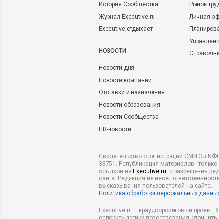
История Сообщества
Рынок тру
Журнал Executive.ru
Личная эф
Executive отдыхает
Планирова
Управленч
НОВОСТИ
Справочн
Новости дня
Новости компаний
Отставки и назначения
Новости образования
Новости Сообщества
HR-новости
Свидетельство о регистрации СМИ Эл NФС
38751. Републикация материалов - только
ссылкой на
Executive.ru
, с разрешения ре
сайта. Редакция не несет ответственности
высказывания пользователей на сайте.
Политика обработки персональных данны
Executive.ru – краудсорсинговый проект,
оспорить логику повествования, уточнить