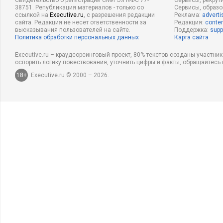
Свидетельство о регистрации СМИ Эл NФС 77-
Сервисы, рекрут
38751. Републикация материалов - только со
Сервисы, образ
ссылкой на
Executive.ru
, с разрешения редакции
Реклама:
adverti
сайта. Редакция не несет ответственности за
Редакция:
conten
высказывания пользователей на сайте.
Поддержка:
supp
Политика обработки персональных данных
Карта сайта
Executive.ru – краудсорсинговый проект, 80% текстов созданы участни
оспорить логику повествования, уточнить цифры и факты, обращайтесь 
18+
Executive.ru © 2000 – 2026.