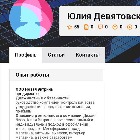
Юлия
Девятовс
55
0
0
0
0
Профиль
Cтатьи
Контакты
Опыт работы
ООО Новая Витрина
арт директор
Должностные обязанности:
руководство компанией, контроль качества
услуг,развитие и продвижение компании,
прибыль
Описание деятельности компании:
Дизайн
бюро Новая Витрина- профессиональный и
индивидуальный подход в оформлении
точек продаж . Мы оформим фасад
магазина, витрины, вывески, интерьер
магазина, а также разработаем